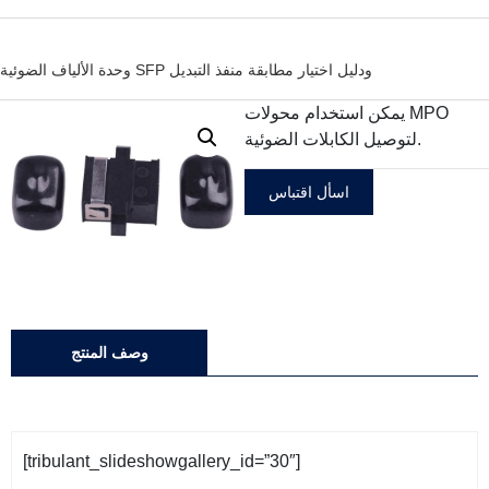
وحدة الألياف الضوئية SFP ودليل اختيار مطابقة منفذ التبديل
يمكن استخدام محولات MPO
لتوصيل الكابلات الضوئية.
اسأل اقتباس
وصف المنتج
[tribulant_slideshowgallery_id=”30″]