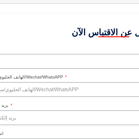
الهاتف الخليوي/سكايب/Wechat/WhatsAPP
بريد إلكتروني
اس