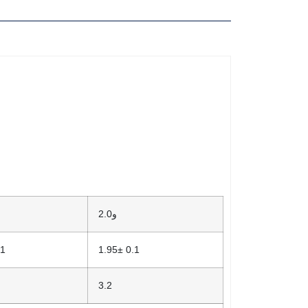
و
2.0
.1
1.95
±
0.1
3.2