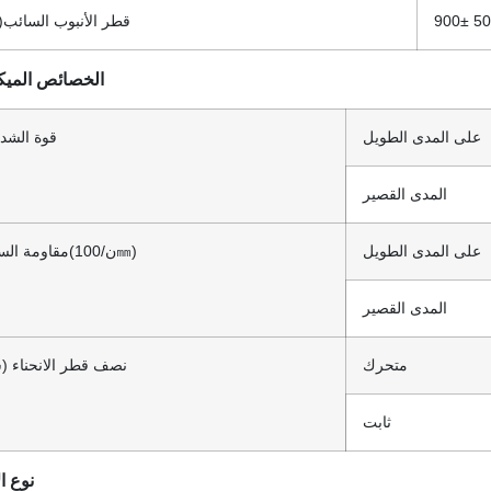
50
±
900
م)
قطر الأنبوب السائب(
الخصائص الميكا
على المدى الطويل
قوة الشد 
المدى القصير
على المدى الطويل
(ن/100㎜)
مقاومة ال
المدى القصير
متحرك
نصف قطر الانحناء (
ثابت
نوع ا