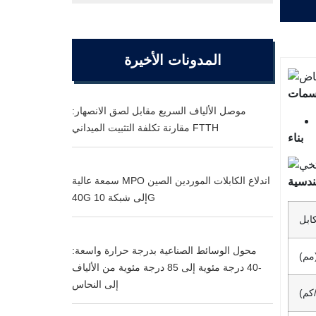
المدونات الأخيرة
مات
موصل الألياف السريع مقابل لصق الانصهار:
مقارنة تكلفة التثبيت الميداني FTTH
بناء
سمعة عالية MPO اندلاع الكابلات الموردين الصين
ندسية
40G إلى شبكة 10G
كابل
محول الوسائط الصناعية بدرجة حرارة واسعة:
مم)
-40 درجة مئوية إلى 85 درجة مئوية من الألياف
إلى النحاس
كم)