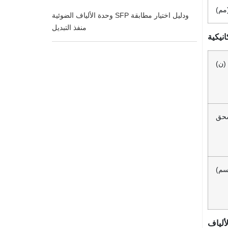
م
وحدة الألياف الضوئية SFP ودليل اختيار مطابقة
منفذ التبديل
نيكية
(ن)
سحق
سم)
لألياف