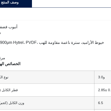
وصف المنتج
س
900μm Hytrel، PVDF، خيوط الأراميد، سترة ناعمة مقاومة للهب
الخصائص اله
و
3.0
نوع ال
0
5±
2.8
قطر الكابل (
6.5
وزن الكابل (كجم/