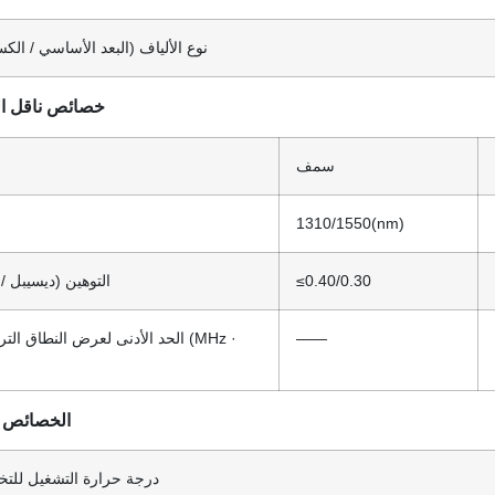
نوع الألياف (البعد الأساسي / الك
خصائص ناقل ا
سمف
1310/1550(nm)
≤0.40/0.30
التوهين (ديسيبل /
——
الحد الأدنى لعرض النطاق الترددي (z
الخصائص ال
درجة حرارة التشغيل للتخ