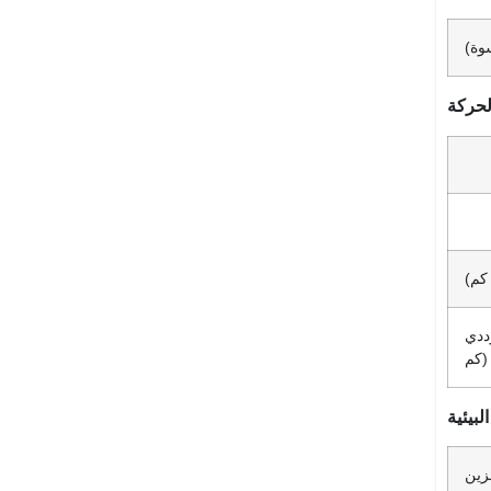
سوة)
لحركة
 كم)
MH ·
كم)
بيئية
زين