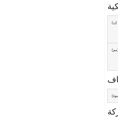
ية
(ن)
مم)
ياف
سوة)
كة