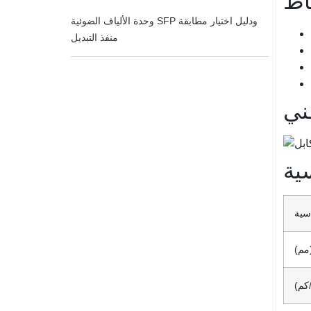
وحدة الألياف الضوئية SFP ودليل اختيار مطابقة
منفذ التبديل
ني
ية
اسية
(مم)
كم)