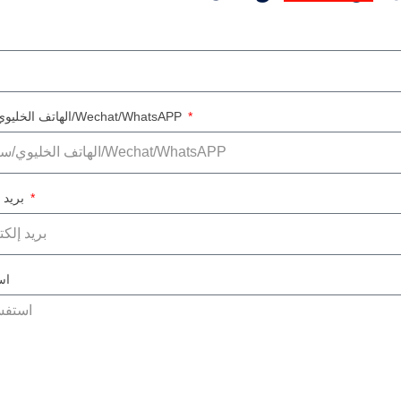
الهاتف الخليوي/سكايب/Wechat/WhatsAPP
بريد إلكتروني
اس