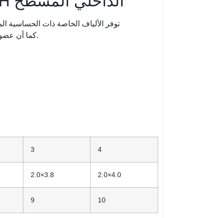
الاستخدام المثالي لكابل إسقاط FTTH الداخلي المسطح
توفر الألياف الخاصة ذات الحساسية ال
كما أن عضوي القوة المتوازيين يضمنان الأداء الجيد لمقاومة السحق لحماية الألياف.
3
4
2.0×3.8
2.0×4.0
9
10