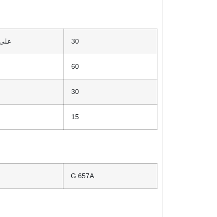
30
على 
60
30
15
G.657A