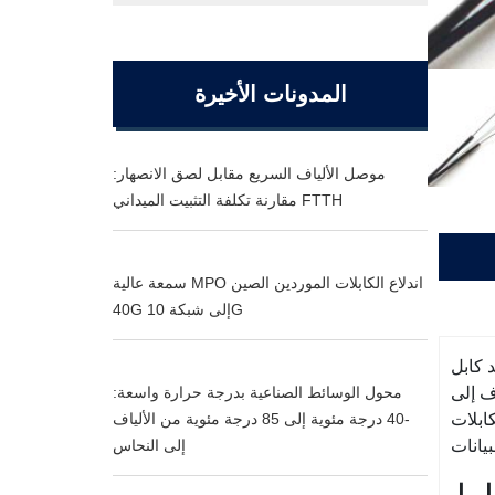
المدونات الأخيرة
موصل الألياف السريع مقابل لصق الانصهار:
مقارنة تكلفة التثبيت الميداني FTTH
سمعة عالية MPO اندلاع الكابلات الموردين الصين
40G إلى شبكة 10G
ا لحل الميل الأخير في مشروع FTTH. عضوان متوازيان من القوة إما أن يكونا FRP أو فولاذ
محول الوسائط الصناعية بدرجة حرارة واسعة:
ف إلى
-40 درجة مئوية إلى 85 درجة مئوية من الألياف
ودقة عالية
إلى النحاس