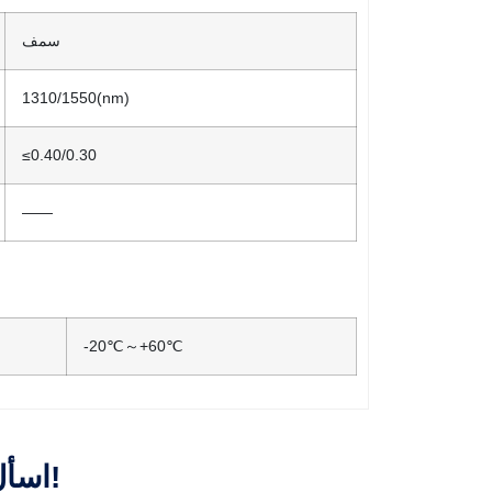
سمف
1310/1550(nm)
≤0.40/0.30
——
-20℃～+60℃
اسأل عن الاقتباس الآن!