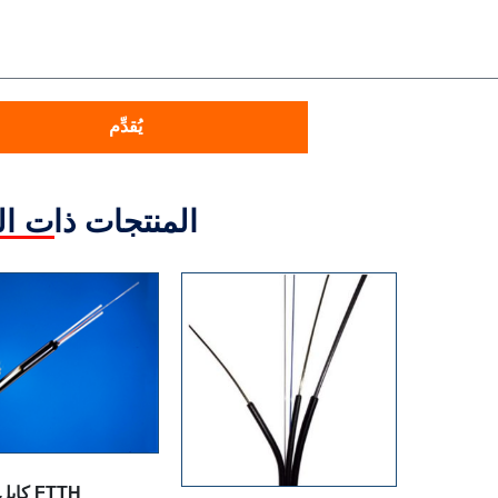
يُقدِّم
المنتجات ذات ا
كابل مجاري FTTH