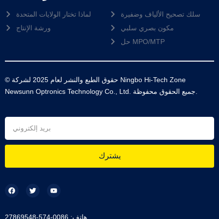
سلك تصحيح الألياف وضفيرة
لماذا تختار الولايات المتحدة
مكون بصري سلبي
ورشة الإنتاج
حل MPO/MTP
© حقوق الطبع والنشر لعام 2025 لشركة Ningbo Hi-Tech Zone
Newsunn Optronics Technology Co., Ltd. جميع الحقوق محفوظة.
يشترك
هاتف: 0086-574-27869548