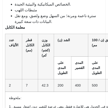
الخصائص الميكانيكية والبيئية الجيدة.
مثبطات اللهب
سترة ناعمة ومرنة؛ من السهل وضع ولصق، ومع نقل
البيانات ذات سعة كبيرة.
معلمة الكابل
سحق (ن / 100
الشد (ن)
وزن
قطر
عدد
مم)
الكابل
الكابل
الألياف
(كجم/
(مم)
كم)
على
المدى
على
المدى
القصير
المدى
الطويل
الطويل
2
7
42.3
200
400
500
ملحوظة: