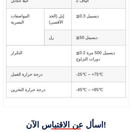
2 ألياف
حبلا الكابل
≦0.3 ديسيبل
إيل (الحد
المواصفات
الأقصى)
البصرية
≧50 ديسيبل
رل
≦0.2 ديسيبل 500 مرة
التكرار
دورات التزاوج
-25℃ – +75℃
درجة حرارة العمل
-45℃ – +85℃
درجة حرارة التخزين
اسأل عن الاقتباس الآن!