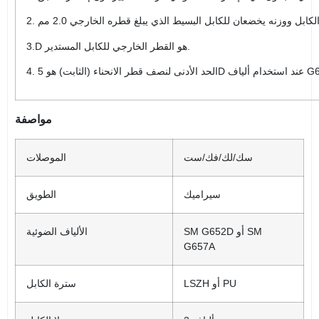
3.D هو القطر الخارجي للكابل المستدير.
) هو 5D عند استخدام ألياف G657.
مواصفة
سك/لك/فك/ست
الموصلات
سيراميك
الطويق
SM G652D أو SM
الألياف الضوئية
G657A
LSZH أو PU
سترة الكابل