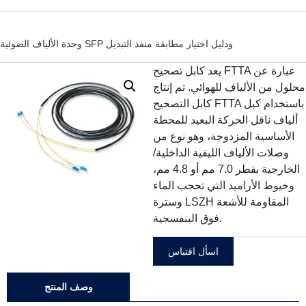
وحدة الألياف الضوئية SFP ودليل اختيار مطابقة منفذ التبديل
يعد كابل تصحيح FTTA عبارة عن
محلول من الألياف للهوائي. تم إنتاج
كابل التصحيح FTTA باستخدام كبل
ألياف ناقل الحركة البعيد للمحطة
الأساسية المزدوجة، وهو نوع من
وصلات الألياف الليفية الداخلية/
الخارجية بقطر 7.0 مم أو 4.8 مم،
وخيوط الأراميد التي تحجب الماء
وسترة LSZH المقاومة للأشعة
فوق البنفسجية.
اسأل اقتباس
وصف المنتج