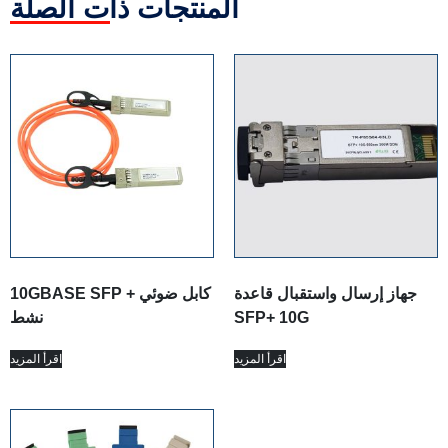
المنتجات ذات الصلة
جهاز إرسال واستقبال قاعدة
10GBASE SFP + كابل ضوئي
SFP+ 10G
نشط
اقرأ المزيد
اقرأ المزيد