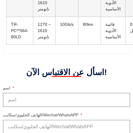
الأدوية
1610
الأساسية
نانومتر
0
قائمة
80km
10Gb/s
1270 ~
TR-
ل
الأدوية
1610
PC**S64-
الأساسية
نانومتر
80LD
اسأل عن الاقتباس الآن!
اسم
الهاتف الخليوي/سكايب/Wechat/WhatsAPP