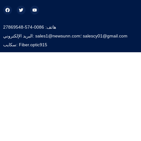
هاتف: 0086-574-27869548
البريد الإلكتروني: sales1@newsunn.com؛ salescy01@gmail.com
سكايب: Fiber.optic915