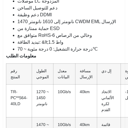
موصلات LC المزدوجة
دعم للتوصيل الساخن
دعم وظيفة DDMI
1470 نانومتر إلى 1610 نانومتر CWDM EML الإرسال
حماية ممتازة من ESD
متوافق مع RoHS-6 وخالي من الرصاص
تبديد الطاقة: &lt;1.5 واط
درجة حرارة التشغيل: 0 درجة مئوية ~ 70℃
معلومات الطلب
ة
إل دي
مسافة
معدل
الطول
رقم
س
الإرسال
البيانات
الموجي
المنتج
-
الاتحاد
40km
10Gb/s
1270 ~
TR-
ل
الألماني
1450
PC**S64-
لكرة
نانومتر
40LD
القدم
قائمة
40km
10Gb/s
1470 ~