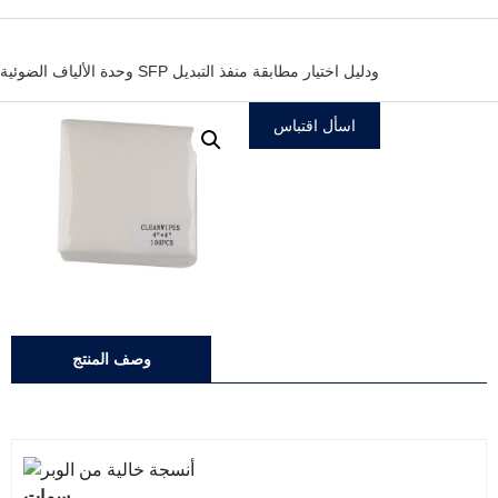
وحدة الألياف الضوئية SFP ودليل اختيار مطابقة منفذ التبديل
اسأل اقتباس
وصف المنتج
سمات