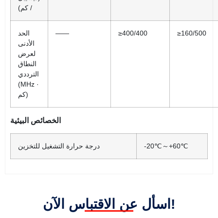
/ كم)
≥160/500
≥400/400
——
الحد
الأدنى
لعرض
النطاق
الترددي
(MHz ·
كم)
الخصائص البيئية
-20℃～+60℃
درجة حرارة التشغيل للتخزين
اسأل عن الاقتباس الآن!