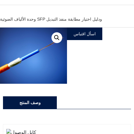
وحدة الألياف الضوئية SFP ودليل اختيار مطابقة منفذ التبديل
اسأل اقتباس
وصف المنتج