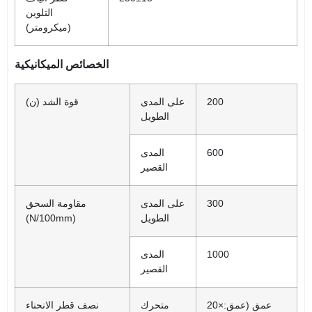
التلوين
(ميكرومتر)
الخصائص الميكانيكية
200
على المدى
قوة الشد (ن)
الطويل
600
المدى
القصير
300
على المدى
مقاومة السحق
الطويل
(N/100mm)
1000
المدى
القصير
20×عمق (عمق:
متحرك
نصف قطر الانحناء