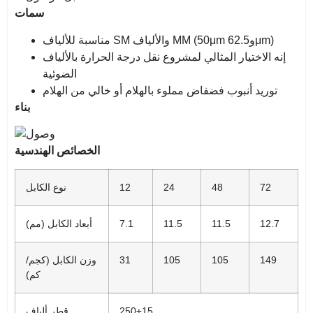
سمات
مناسبة للألياف SM والألياف MM (50μm و62.5μm)
إنه الاختيار المثالي لمشروع نقل درجة الحرارة بالألياف
الضوئية
توريد أنبوب فضفاض مملوء بالهلام أو خالي من الهلام
بناء
الخصائص الهندسية
72
48
24
12
نوع الكابل
12.7
11.5
11.5
7.1
أبعاد الكابل (مم)
149
105
105
31
وزن الكابل (كجم/
كم)
250±15
قطر ألياف