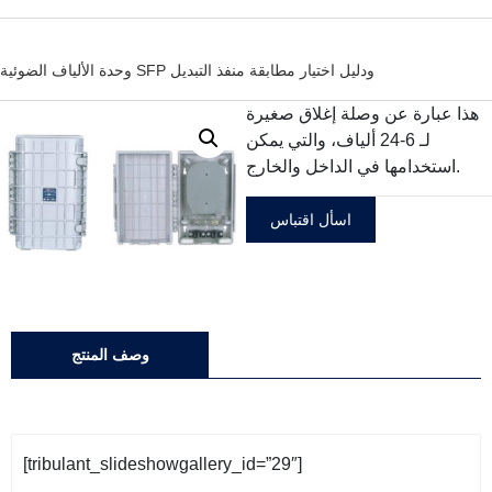
وحدة الألياف الضوئية SFP ودليل اختيار مطابقة منفذ التبديل
هذا عبارة عن وصلة إغلاق صغيرة
لـ 6-24 ألياف، والتي يمكن
استخدامها في الداخل والخارج.
اسأل اقتباس
وصف المنتج
[tribulant_slideshowgallery_id=”29″]