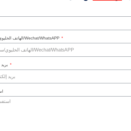
الهاتف الخليوي/سكايب/Wechat/WhatsAPP
بريد إلكتروني
اس