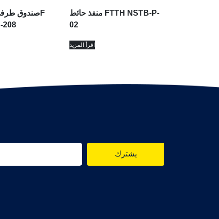
منفذ حائط FTTH NSTB-P-
-208
02
اقرأ المزيد
يشترك