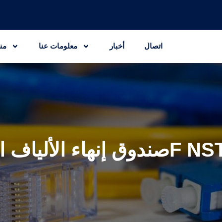
اتصال
أخبار
معلومات عنا
من
ة 12F NSTB-P-212