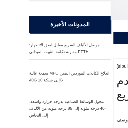
المدونات الأخيرة
موصل الألياف السريع مقابل لصق الانصهار:
مقارنة تكلفة التثبيت الميداني FTTH
[trib
سمعة عالية MPO اندلاع الكابلات الموردين الصين
ًا يستخدم
40G إلى شبكة 10G
محول الوسائط الصناعية بدرجة حرارة واسعة:
-40 درجة مئوية إلى 85 درجة مئوية من الألياف
إلى النحاس
وصف