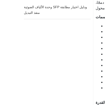
ينهي صندوق إنهاء الألياف الضوئية ما يصل إلى 2 من كابلات الألياف الضوئية، ويوفر مساحات للمقسمات وما يصل إلى 12 دمجًا،
وحدة الألياف الضوئية SFP ودليل اختيار مطابقة
منفذ التبديل
مات