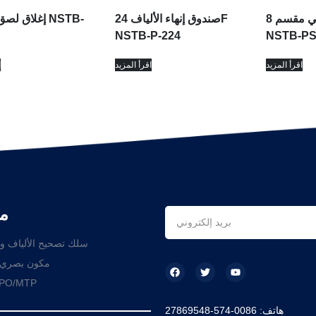
صندوق طرفي مقسم 8F
صندوق إنهاء الألياف 24F
NSTB-P-224
NSTB-PS
اقرأ المزيد
اقرأ المزيد
ا
م
سلك تصحيح الألياف و
مكون بصري 
حل O/MTP
هاتف: 0086-574-27869548