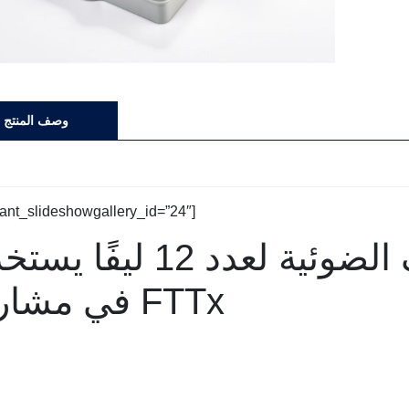
وصف المنتج
ulant_slideshowgallery_id=”24″]
صندوق إنهاء الألياف الضوئية لعدد 12 ليف
في مشاريع FTTx