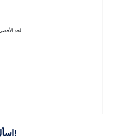
الحد الأقصى المسموح به لكابلات الدخول: الحد الأقصى للقطر 16 مم، حتى 2 كابل
اسأل عن الاقتباس الآن!