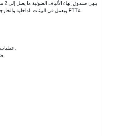
ويخصص 12 محول SC ويعمل في البيئات الداخلية والخارجية. إنه حل مثالي وفعال من حيث التكلفة في شبكات FTTx.
عمليات التثبيت السهلة: جاهزة للتركيب على الحائط - تتوفر مجموعات التثبيت.
فتحات المحول المستخدمة - لا حاجة إلى براغي وأدوات لتثبيت المحولات.