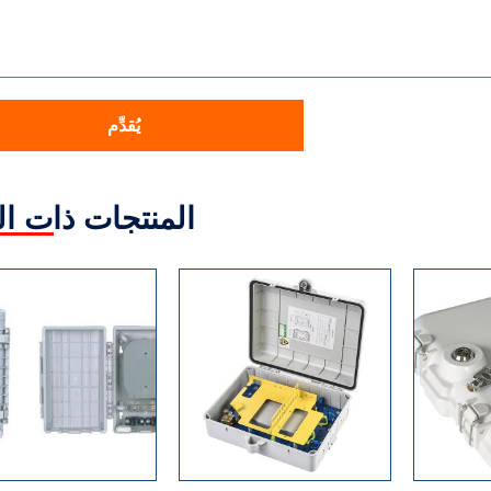
يُقدِّم
المنتجات ذات ا