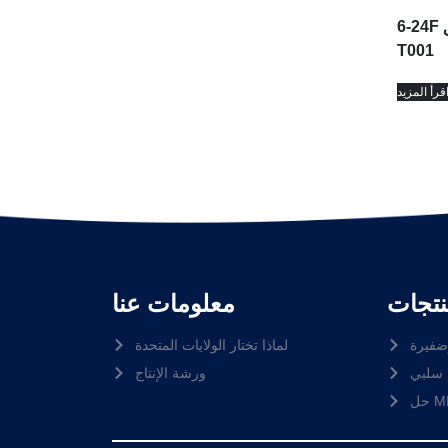
6-24F إغلاق لصق NSTB-
T001
قرأ المزيد
نتجات
معلومات عنا
ضفيرة
لماذا تختار الولايات المتحدة
سلبي
ورشة الإنتاج
MP