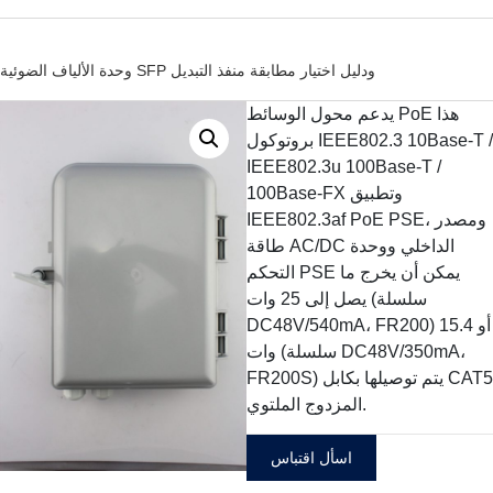
وحدة الألياف الضوئية SFP ودليل اختيار مطابقة منفذ التبديل
يدعم محول الوسائط PoE هذا
بروتوكول IEEE802.3 10Base-T /
IEEE802.3u 100Base-T /
100Base-FX وتطبيق
IEEE802.3af PoE PSE، ومصدر
طاقة AC/DC الداخلي ووحدة
التحكم PSE يمكن أن يخرج ما
يصل إلى 25 وات (سلسلة
DC48V/540mA، FR200) أو 15.4
وات (سلسلة DC48V/350mA،
FR200S) يتم توصيلها بكابل CAT5
المزدوج الملتوي.
اسأل اقتباس