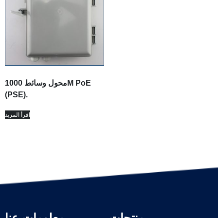
محول وسائط 1000M PoE
(PSE).
اقرأ المزيد
منتجات
معلومات عنا