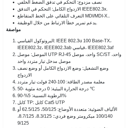
نصف مزدوج: التحكم في تدفق الضغط الخلفي
الازدواج الكامل: التحكم في التدفق IEEE802.3x.
التعرف التلقائي على الخط المتقاطع MDI/MDI-X..
يدعم تمرير خطأ الارتباط من خلال الوظيفة.
مواصفة
البروتوكول القياسي: IEEE 802.3u 100 Base-TX،
IEEE802.3z، IEEE802.3ab قياسي، IEEE802.3af
الموصل: موصل UTP RJ-45 واحد، موصل SC/ST واحد،
موصل مدخل تيار متردد واحد
وضع التشغيل: وضع الازدواج الكامل أو وضع نصف
الازدواج
معلمة مصدر الطاقة: 100-240 فولت تيار متردد
درجة الحرارة البيئية: 0 درجة مئوية -50 ℃
الرطوبة النسبية: 5%-90%
كابل TP: كابل Cat5 UTP
الألياف الضوئية: متعددة الأوضاع: 50/125، 62.5/125 أو
100/140 ميكرومتر وضع فردي:: 8.3/125، 8.7/125،
9/125