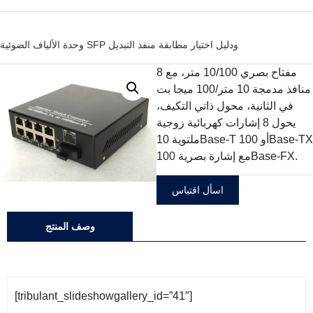
وحدة الألياف الضوئية SFP ودليل اختيار مطابقة منفذ التبديل
مفتاح بصري 10/100 متر، مع 8
منافذ مدمجة 10 متر/100 ميجا بت
في الثانية، محول ذاتي التكيف،
يحول 8 إشارات كهربائية زوجية
ملتوية 10Base-T أو 100Base-TX
مع إشارة بصرية 100Base-FX.
اسأل اقتباس
وصف المنتج
[tribulant_slideshowgallery_id=”41″]