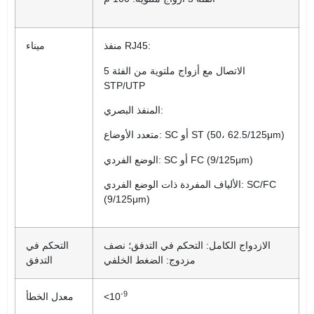
منفذ RJ45:
ميناء
الاتصال مع أزواج ملتوية من الفئة 5
STP/UTP
المنفذ البصري:
متعدد الأوضاع: SC أو ST (50، 62.5/125μm)
الوضع الفردي: SC أو FC (9/125μm)
الألياف المفردة ذات الوضع الفردي: SC/FC
(9/125μm)
الازدواج الكامل: التحكم في التدفق؛ نصف
التحكم في
مزدوج: الضغط الخلفي
التدفق
-9
<10
معدل الخطأ