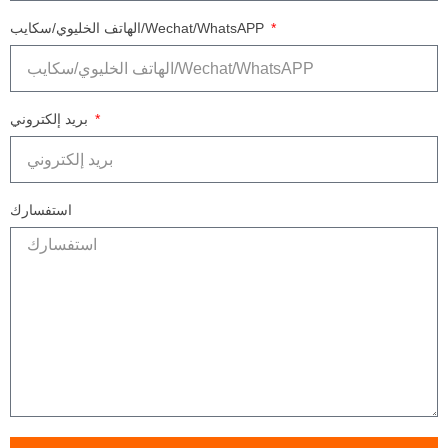
الهاتف الخليوي/سكايب/Wechat/WhatsAPP
بريد إلكتروني
استفسارك