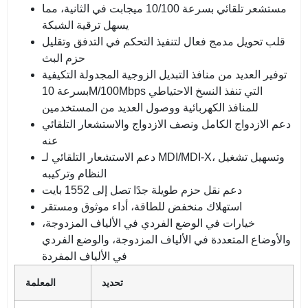
مستشعر تلقائي بسرعة 10/100 ميجابت في الثانية، مما
يسهل ترقية الشبكة
قلب تحويل مدمج فعال لتنفيذ التحكم في التدفق وتقليل
حزم البث
توفير العديد من منافذ التبديل الزوجية المجدولة التكيفية
بسرعة 10M/100Mbps التي تنفذ النسخ الاحتياطي
للمنافذ الكهربائية ووصول العديد من المستخدمين
دعم الازدواج الكامل ونصف الازدواج والاستشعار التلقائي
عنه
دعم الاستشعار التلقائي لـ MDI/MDI-X، وتسهيل تشغيل
النظام وتركيبه
دعم نقل حزم طويلة جدًا تصل إلى 1552 بايت
استهلاك منخفض للطاقة، أداء موثوق ومستقر
خيارات في الوضع الفردي في الألياف المزدوجة،
والأوضاع المتعددة في الألياف المزدوجة، والوضع الفردي
في الألياف المفردة
تحديد
المعلمة