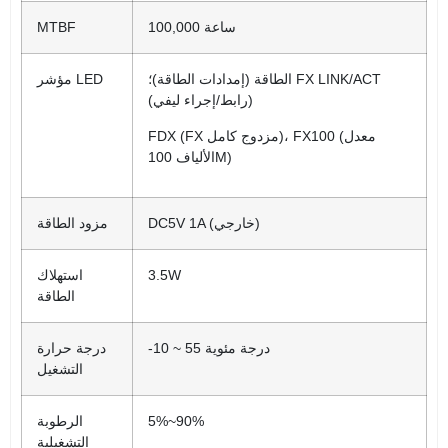
100,000 ساعة
MTBF
الطاقة (إمدادات الطاقة)؛ FX LINK/ACT
مؤشر LED
(رابط/إجراء ليفي)
FDX (FX مزدوج كامل)، FX100 (معدل
الألياف 100M)
DC5V 1A (خارجي)
مزود الطاقة
3.5W
استهلاك
الطاقة
-10 ~ 55 درجة مئوية
درجة حرارة
التشغيل
5%~90%
الرطوبة
التشغيلية