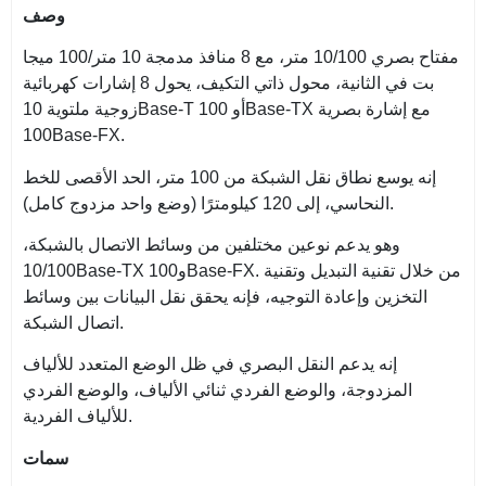
وصف
مفتاح بصري 10/100 متر، مع 8 منافذ مدمجة 10 متر/100 ميجا
بت في الثانية، محول ذاتي التكيف، يحول 8 إشارات كهربائية
زوجية ملتوية 10Base-T أو 100Base-TX مع إشارة بصرية
100Base-FX.
إنه يوسع نطاق نقل الشبكة من 100 متر، الحد الأقصى للخط
النحاسي، إلى 120 كيلومترًا (وضع واحد مزدوج كامل).
وهو يدعم نوعين مختلفين من وسائط الاتصال بالشبكة،
10/100Base-TX و100Base-FX. من خلال تقنية التبديل وتقنية
التخزين وإعادة التوجيه، فإنه يحقق نقل البيانات بين وسائط
اتصال الشبكة.
إنه يدعم النقل البصري في ظل الوضع المتعدد للألياف
المزدوجة، والوضع الفردي ثنائي الألياف، والوضع الفردي
للألياف الفردية.
سمات