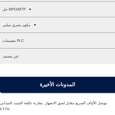
حل MPO/MTP
مكون بصري سلبي
مقسمات PLC
غير مصنف
المدونات الأخيرة
موصل الألياف السريع مقابل لصق الانصهار: مقارنة تكلفة التثبيت الميداني
FTTH