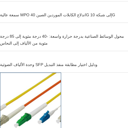
سمعة عالية MPO اندلاع الكابلات الموردين الصين 40G إلى شبكة 10G
محول الوسائط الصناعية بدرجة حرارة واسعة: -40 درجة مئوية إلى 85 درجة
مئوية من الألياف إلى النحاس
وحدة الألياف الضوئية SFP ودليل اختيار مطابقة منفذ التبديل