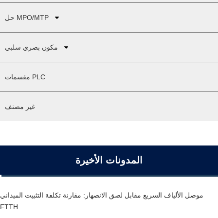
حل MPO/MTP
مكون بصري سلبي
مقسمات PLC
غير مصنف
المدونات الأخيرة
موصل الألياف السريع مقابل لصق الانصهار: مقارنة تكلفة التثبيت الميداني
FTTH