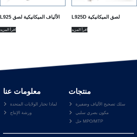
L925D لصق الميكانيكية
L925 الألياف الميكانيكية لصق
اقرأ المزيد
اقرأ المزيد
منتجات
معلومات عنا
سلك تصحيح الألياف وضفيرة
لماذا تختار الولايات المتحدة
مكون بصري سلبي
ورشة الإنتاج
حل MPO/MTP