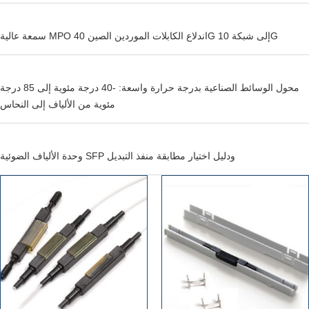
سمعة عالية MPO اندلاع الكابلات الموردين الصين 40G إلى شبكة 10G
محول الوسائط الصناعية بدرجة حرارة واسعة: -40 درجة مئوية إلى 85 درجة
مئوية من الألياف إلى النحاس
وحدة الألياف الضوئية SFP ودليل اختيار مطابقة منفذ التبديل