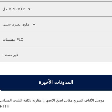
حل MPO/MTP
مكون بصري سلبي
مقسمات PLC
غير مصنف
المدونات الأخيرة
موصل الألياف السريع مقابل لصق الانصهار: مقارنة تكلفة التثبيت الميداني
FTTH