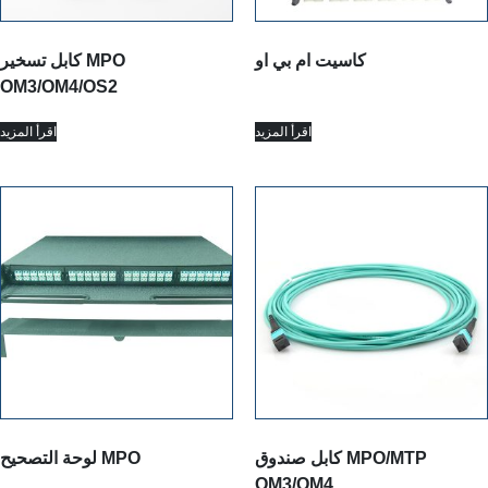
كاسيت ام بي او
كابل تسخير MPO
OM3/OM4/OS2
اقرأ المزيد
اقرأ المزيد
كابل صندوق MPO/MTP
لوحة التصحيح MPO
OM3/OM4