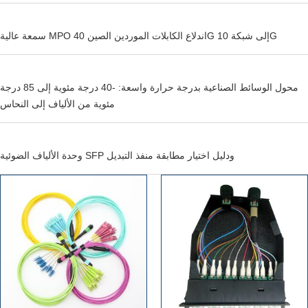
سمعة عالية MPO اندلاع الكابلات الموردين الصين 40G إلى شبكة 10G
محول الوسائط الصناعية بدرجة حرارة واسعة: -40 درجة مئوية إلى 85 درجة
مئوية من الألياف إلى النحاس
وحدة الألياف الضوئية SFP ودليل اختيار مطابقة منفذ التبديل