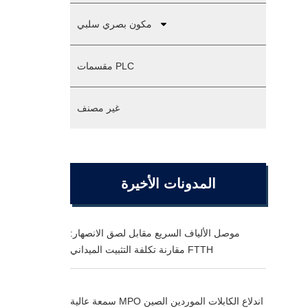
مكون بصري سلبي
مقسمات PLC
غير مصنف
المدونات الأخيرة
موصل الألياف السريع مقابل لصق الانصهار:
مقارنة تكلفة التثبيت الميداني FTTH
سمعة عالية MPO اندلاع الكابلات الموردين الصين