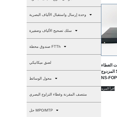
وحدة إرسال واستقبال الألياف البصرية
سلك تصحيح الألياف وضفيرة
صندوق محطة FTTh
لصق ميكانيكي
ت الغطاء
المزدوج SC/LC ذات 24 منفذ
NS-FO
محول الوسائط
اقرأ المزيد
منتصف المقرنة وغطاء التزاوج البصري
حل MPO/MTP