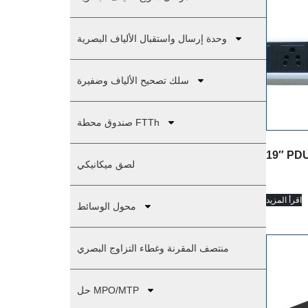
وحدة إرسال واستقبال الألياف البصرية
سلك تصحيح الألياف وضفيرة
صندوق محطة FTTh
لصق ميكانيكي
اقرأ المزيد
محول الوسائط
منتصف المقرنة وغطاء التزاوج البصري
حل MPO/MTP