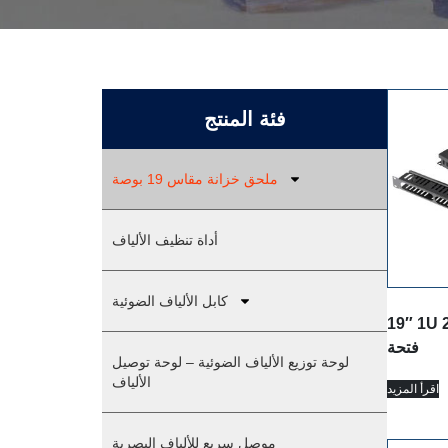
فئة المنتج
ملحق خزانة مقاس 19 بوصة
أداة تنظيف الألياف
كابل الألياف الضوئية
19″ 1U إدارة الكابلات 24
فتحة
لوحة توزيع الألياف الضوئية – لوحة توصيل
الألياف
اقرأ المزيد
موصل سريع للألياف البصرية