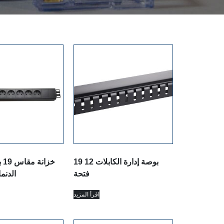
19 بوصة إدارة الكابلات 12
خز
فتحة
PDU الدنماركي
اقرأ المزيد