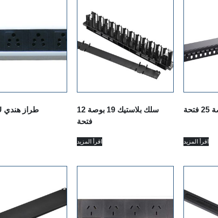
سلك بلاستيك 19 بوصة 12
19″ PDU طراز هندي
فتحة
اقرأ المزيد
اقرأ المزيد