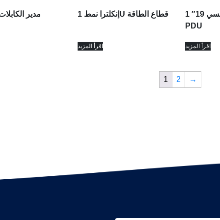
الطراز الفرنسي 19″ 1U
إنكلترا نمط 1U قطاع الطاقة
مدير الكابلات 16 فتحة
PDU
اقرأ المزيد
اقرأ المزيد
1
2
→