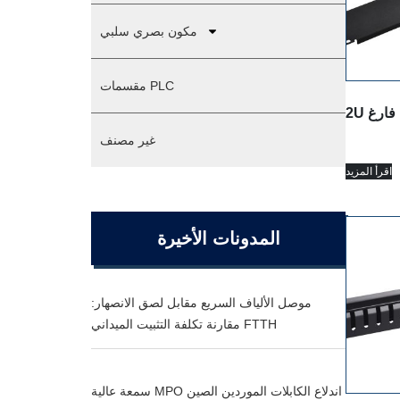
مكون بصري سلبي
مقسمات PLC
غير مصنف
اقرأ المزيد
المدونات الأخيرة
موصل الألياف السريع مقابل لصق الانصهار:
مقارنة تكلفة التثبيت الميداني FTTH
سمعة عالية MPO اندلاع الكابلات الموردين الصين