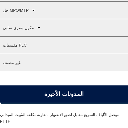
حل MPO/MTP
مكون بصري سلبي
مقسمات PLC
غير مصنف
المدونات الأخيرة
موصل الألياف السريع مقابل لصق الانصهار: مقارنة تكلفة التثبيت الميداني
FTTH