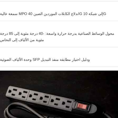
سمعة عالية MPO اندلاع الكابلات الموردين الصين 40G إلى شبكة 10G
محول الوسائط الصناعية بدرجة حرارة واسعة: -40 درجة مئوية إلى 85 درجة
مئوية من الألياف إلى النحاس
وحدة الألياف الضوئية SFP ودليل اختيار مطابقة منفذ التبديل