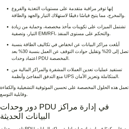
إنها توفر مراقبة متقدمة على مستويات التغذية والفروع
والمخرج، مما يتيح قياسًا دقيقًا لاستهلاك التيار والجهد والطاقة.
تشتمل الميزات على تكوينات مأخذ مخصصة، وحماية من زيادة
التيار، وتصفية EMI/RFI، والتحكم على مستوى المنفذ.
أبلغت مراكز البيانات عن انخفاض في تكاليف الطاقة بنسبة
تصل إلى 20% وتقليل حوادث التوقف عن العمل بنسبة 30% بعد
اعتماد وحدات PDU المخصصة.
تستفيد عمليات تعدين العملات المشفرة والمراكز المالية من
منع التدفق المفاجئ وأنظمة UPS المتكاملة وتعزيز الأمان.
تعمل هذه الحلول المخصصة على تحسين الموثوقية التشغيلية والكفاءة
وقابلية التوسع.
دور وحدات PDU في إدارة مراكز
البيانات الحديثة
تلعب وحدات PDU دورًا مركزيًا في استراتيجيات إدارة مراكز البيانات