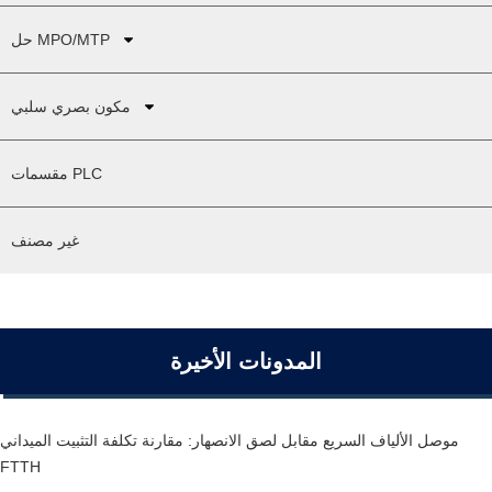
حل MPO/MTP
مكون بصري سلبي
مقسمات PLC
غير مصنف
المدونات الأخيرة
موصل الألياف السريع مقابل لصق الانصهار: مقارنة تكلفة التثبيت الميداني
FTTH