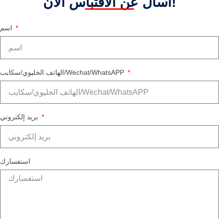
اسأل عن الاقتباس الآن!
اسم
الهاتف الخليوي/سكايب/Wechat/WhatsAPP
بريد إلكتروني
استفسارك