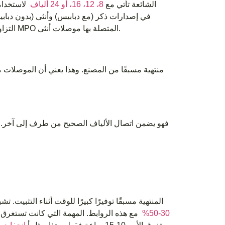
موصلات MPO الشائعة تأتي مع
8، 12، 16، أو 24 ألياف
التزاوج السليم. منافذ المعدات عادة ما تكون من الذكور. لذلك، تتطلب كابلات صندوق MPO المتصلة بها موصلات أنثى.
توفر كابلات صندوق MPO المنتهية مسبقًا توفيرًا كبيرًا للوقت أثناء
30-50%
مع هذه الروابط. المهمة التي كانت تستغرق 