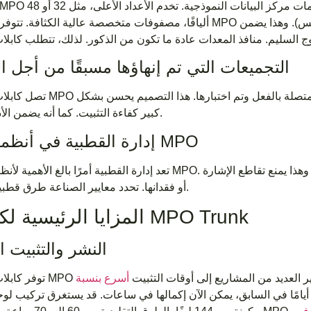
لاستخدامات مركز البيانات النموذجية. تخدم الأعداد الأعلى، مثل 32 أو 48
أليافًا، مصفوفات متخصصة عالية الكثافة. تتوفر موصلات MPO في إصدارات ذكر (مع دبابيس) وأنثى (بدون
التجميعات التي تم إنهاؤها مسبقًا من أجل ال
تصل كابلات صندوق MPO منتهية مسبقًا من المصنع. وهذا يعني أن ال
كبير كفاءة التثبيت. كما أنه يضمن الأداء العالي.
إدارة القطبية في أنظمة جذع MPO
تعد إدارة القطبية أمرًا بالغ الأهمية لأنظمة قنوات MPO. فهو يضمن اتصال الألياف الصحيح من طرف إلى آخر.
أو فقدانها. تحدد معايير الصناعة طرق قطبية مختلفة.
المزايا الرئيسية لكابلات MPO Trunk
النشر والتثبيت ا
 التثبيت. تشير العديد من المشاريع إلى أوقات التثبيت
أسرع بنسبة
أيامًا في السابق، يمكن الآن إكمالها في ساعات. قد يستغرق تركيب لو