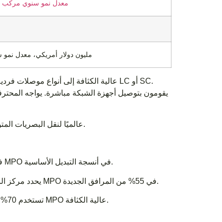
معدل نمو سنوي مركب قدره
مليون دولار أمريكي، معدل نمو سنوي مرك
يقومون بتوصيل أجهزة الشبكة مباشرة. يواجه المحترفون
دمج موصلات MPO عالميًا لنقل البصريات المتوازية.
في أمريكا الشمالية، قامت 68% من مراكز البيانات الجديدة بدمج موصلات MPO في أنسجة التبديل الأساسية.
يحدد مركز البيانات فائق النطاق الذي تم إنشاؤه في سنغافورة وجنوب شرق آسيا حلول MPO في 55% من المرافق الجديدة.
تستخدم 70% من عمليات ترقيات شبكات المؤسسات في اليابان وكوريا الجنوبية كابلات MPO عالية الكثافة.