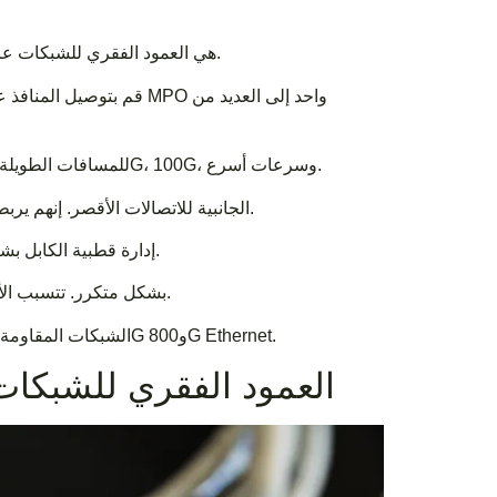
هي العمود الفقري للشبكات عالية الكثافة. يقومون بتوصيل أجزاء الشبكة الرئيسية.
اختر كبلات MPO Trunk للمسافات الطويلة والوصلات الأساسية عالية السرعة. أنها تدعم 40G، 100G، وسرعات أسرع.
استخدم كبلات MPO الجانبية للاتصالات الأقصر. إنهم يربطون الخوادم بالمحولات ويزيدون من استخدام المنافذ.
إدارة قطبية الكابل بشكل صحيح. وهذا يضمن وصول الإشارات إلى المكان الصحيح ويمنع الأخطاء.
قم بتنظيف موصلات MPO بشكل متكرر. تتسبب الأوساخ في فقدان الإشارة ومشاكل في الشبكة.
تساعد كابلات MPO الشبكات المقاومة للمستقبل. وهي تدعم تقنيات جديدة وأسرع مثل 400G و800G Ethernet.
فهم كبلات MPO Trunk: العمود الفقري للشبكات عالية الكثافة