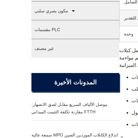
الشامل
مكون بصري سلبي
لتقدير
مقسمات PLC
وحدة
غير مصنف
واع موصلات فردية مثل LC أو SC.
م مواءمة
المدونات الأخيرة
موصل الألياف السريع مقابل لصق الانصهار:
مقارنة تكلفة التثبيت الميداني FTTH
سمعة عالية MPO اندلاع الكابلات الموردين الصين