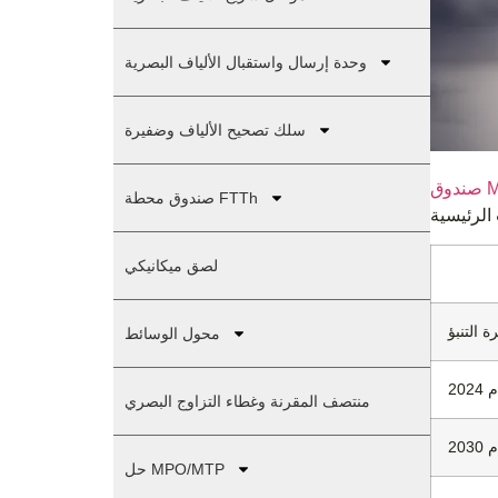
وحدة إرسال واستقبال الألياف البصرية
سلك تصحيح الألياف وضفيرة
MP
صندوق محطة FTTh
لصق ميكانيكي
ة التنبؤ
محول الوسائط
20
منتصف المقرنة وغطاء التزاوج البصري
20
حل MPO/MTP