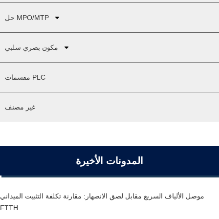
حل MPO/MTP
مكون بصري سلبي
مقسمات PLC
غير مصنف
المدونات الأخيرة
موصل الألياف السريع مقابل لصق الانصهار: مقارنة تكلفة التثبيت الميداني
FTTH