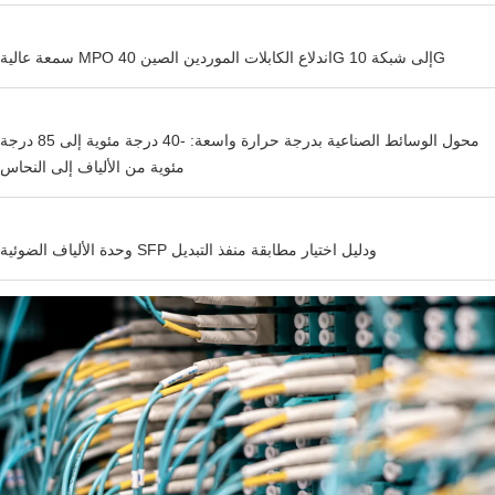
سمعة عالية MPO اندلاع الكابلات الموردين الصين 40G إلى شبكة 10G
محول الوسائط الصناعية بدرجة حرارة واسعة: -40 درجة مئوية إلى 85 درجة
مئوية من الألياف إلى النحاس
وحدة الألياف الضوئية SFP ودليل اختيار مطابقة منفذ التبديل