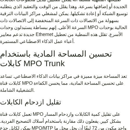
الجديدة أو إضافتها بسرعة. وهذا يقلل من الوقت والتعقيد الذي يتطلبه
توسيع الشبكة أو إعادة تشكيلها. يمكن لمشغلي مراكز البيانات الترقية
بسهولة من الاتصالات ذات السرعة المنخفضة إلى الاتصالات ذات
السرعة الأعلى. إنهم ببساطة يستبدلون وحدات MPO الحالية بوحدات
جديدة تدعم معايير Ethernet الأسرع. تقلل هذه النمطية من تعطيل
أعباء عمل الذكاء الاصطناعي المستمرة.
تحسين المساحة المادية باستخدام
كابلات MPO Trunk
تعد المساحة ميزة مميزة في مراكز بيانات الذكاء الاصطناعي. تساعد
كابلات قناة MPO على تحسين المساحة المادية، مما يحسن الكفاءة
التشغيلية الشاملة.
تقليل ازدحام الكابلات
تعمل كابلات قناة MPO على تقليل كمية الكابلات وازدحام المسار
بشكل كبير. يفعلون ذلك مقارنة باستخدام أسلاك التصحيح الفردية.
يمكن لكابل جذع MPO/MTP واحد مكون من 72 ليفًا أن يحل محل ما