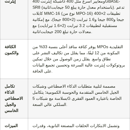
شبكة إيثرنت 400G ومعايير أسرع مثل 400GBASE-
إيثرنت
SR8 (باستخدام معدل حارة يبلغ 50 جيجابت/ثانية). تدعم
كابلات MMC-16 (نوع من MPO-16) تطبيقات 2×400
جيجا و800 جيجا و1.6 تيرابت (2×800 جيجا)، مع إمكانية
مستقبلية لتطبيقات 3.2 تيرابت (2×1.6 تيرابايت) مع
معدلات حارة تبلغ 200 جيجابت/ثانية.
يوفر كثافة منافذ أعلى بنسبة 33% من MPOs التقليدية
الكثافة
المكونة من 12 ليفًا، مما يقلل من تكاليف النشر على
والكمون
نطاق واسع. يقلل زمن الوصول من خلال تمكين
بروتوكولات إيثرنت عالية السرعة وتحسين تجميع البيانات
على الحافة.
مصممة لتلبية متطلبات الذكاء الاصطناعي وشبكات
تكامل
الجيل الخامس المتقدمة والحوسبة الكمومية؛ يتكامل
الذكاء
بسلاسة مع شبكات 5G الخاصة باعتباره العمود الفقري
الاصطناعي
السلكي عالي السعة.
والجيل
الخامس
وتشمل الابتكارات الحلقات المصنعة النانوية، وقدرات
الميزات