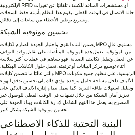
الإلكترونية RFID أو مستشعرات المنافذ للكشف تلقائيًا عن تغيرات
حالة الاتصال في الوقت الفعلي. يقوم هذا النظام بأتمتة حفظ السجلات
وتسريع توطين الأخطاء من ساعات إلى دقائق.
تحسين موثوقية الشبكة
يضمن البناء القوي واختبار الجودة الصارم لكابلات MPO مستوى عالٍ
من الموثوقية. تعمل هذه الموثوقية المتأصلة على تقليل وقت التوقف
عن العمل وتقليل تكاليف الصيانة. فهو يساهم في عمليات أكثر سلاسة
أثناء توسيع مركز البيانات أو ترقيته. تعمل حلول الكابلات الهيكلية،
والتي غالبًا ما تتضمن كابلات MPO الرئيسية، على تنظيم جميع مكونات
الألياف داخل مساحة حامل موحدة. يؤدي ذلك إلى تحسين تدفق الهواء
وتقليل استهلاك طاقة التبريد. كما يعمل نظام إدارة الألياف الذكي على
تعزيز أمان الشبكة من خلال تنبيهات في الوقت الفعلي للوصول غير
المصرح به. يعمل هذا النهج الشامل لإدارة الكابلات وبناء الجودة على
تحسين موثوقية الشبكة بشكل كبير.
البنية التحتية للذكاء الاصطناعي
المقاومة للمستقبل باستخدام