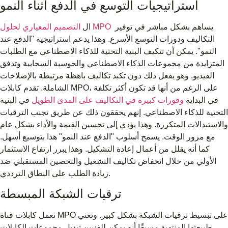
استراتيجيات التوسع في الدفع أثناء النمو
يساهم بشكل مباشر في توفير
التصميم المعياري لحلول MPO
ال
التكاليف ودورات التوسع الأسرع. وهذا يدعم استراتيجية "الدفع عند
النمو". يمكن أن تتكيف البنية التحتية للذكاء الاصطناعي مع الطلبات
المتزايدة من مجموعات الذكاء الاصطناعي والحوسبة السحابية وتدفق
الفيديو. وهو يفعل ذلك دون تكبد تكاليف باهظة مرتبطة بالإصلاحات
الشاملة. تقدم كابلات MPO، على الرغم من أنها قد تكون أكثر تكلفة
في البداية
وفورات كبيرة في التكاليف على المدى الطويل
في البنية
التحتية للذكاء الاصطناعي. إنهم يحققون ذلك عن طريق تجنب الترقيات
والاستبدالات المتكررة. وهذا يؤدي إلى تحسين القيمة والأداء بشكل عام
مع مرور الوقت. يسمح أسلوب "الدفع عند النمو" هذا بتوسيع أسهل.
كما أنه يقلل من أعمال إعادة التشكيل. وهذا يبرر ارتفاع الاستثمار
الأولي من خلال انخفاض تكاليف التشغيل والتحصين المستقبلي ضد
زيادة الطلب على النطاق الترددي.
ترقيات الشبكة المبسطة
تعمل كابلات قناة MPO على تبسيط ترقيات الشبكة بشكل كبير. وتعني
طبيعتها المنتهية مسبقًا أنه يمكن للفنيين تبديل مجموعات الكابلات