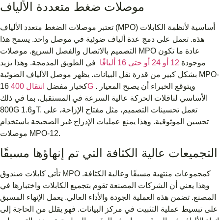
موصلات ضغط متعددة الألياف
تعتبر موصلات الضغط متعدد الألياف (MPO) أساسية لأنظمة الكابلات
هذه. تعمل على دمج عدة ألياف ضوئية في موصل واحد. يسمح هذا
التصميم بالاتصال والفصل السريع. موصلات MPO عادة ما تكون
موجودة
12 أو 24 أو حتى 16 أليافًا
في الطويق المدمجة. وهذا يزيد
بشكل كبير من قدرة نقل البيانات. يظهر موصل الألياف الضوئية MPO-
. ويتوقع الخبراء أن يصبح المعيار
انتقال 400G
16 كخيار مفضل
الأساسي لناقلات الحركة عالية السرعة في المستقبل، بما في ذلك
800G و1.6T. تعمل تحسينات التصميم، مثل مفتاح الإزاحة، على
تحسين الموثوقية. وهذا يمنع عمليات الإدراج غير الصحيحة باستخدام
موصلات MPO-12.
التجميعات عالية الكثافة التي تم إنهاؤها مسبقًا
تأتي كابلات صندوق MPO كمجموعات منتهية مسبقًا وعالية الكثافة.
وهذا يعني أن الشركات المصنعة تقوم بتجميع الكابلات واختبارها في
المصنع. تضمن هذه العملية الجودة والأداء العالي. يعمل الإنهاء المسبق
على تبسيط عملية التثبيت في مركز البيانات. فهو يقلل من الحاجة إلى