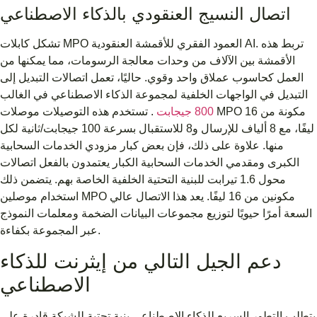
اتصال النسيج العنقودي بالذكاء الاصطناعي
تشكل كابلات MPO العمود الفقري للأقمشة العنقودية AI. تربط هذه
الأقمشة بين الآلاف من وحدات معالجة الرسومات، مما يمكنها من
العمل كحاسوب عملاق واحد وقوي. حاليًا، تعمل اتصالات التبديل إلى
التبديل في الواجهات الخلفية لمجموعة الذكاء الاصطناعي في الغالب
800 جيجابت
. تستخدم هذه التوصيلات موصلات MPO مكونة من 16
ليفًا، مع 8 ألياف للإرسال و8 للاستقبال بسرعة 100 جيجابت/ثانية لكل
منها. علاوة على ذلك، فإن بعض كبار مزودي الخدمات السحابية
الكبرى ومقدمي الخدمات السحابية الكبار يعتمدون بالفعل اتصالات
محول 1.6 تيرابت للبنية التحتية الخلفية الخاصة بهم. يتضمن ذلك
استخدام موصلين MPO مكونين من 16 ليفًا. يعد هذا الاتصال عالي
السعة أمرًا حيويًا لتوزيع مجموعات البيانات الضخمة ومعلمات النموذج
عبر المجموعة بكفاءة.
دعم الجيل التالي من إيثرنت للذكاء
الاصطناعي
يتطلب التطور السريع للذكاء الاصطناعي بنية تحتية للشبكة قادرة على