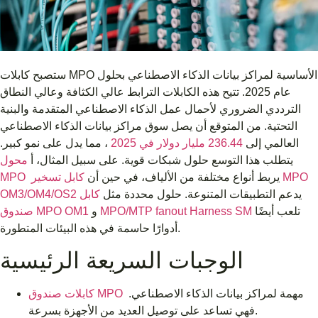
ستصبح كابلات MPO الأساسية لمراكز بيانات الذكاء الاصطناعي بحلول
عام 2025. تتيح هذه الكابلات الترابط عالي الكثافة وعالي النطاق
الترددي الضروري لأحمال عمل الذكاء الاصطناعي المتقدمة والبنية
التحتية. من المتوقع أن يصل سوق مراكز بيانات الذكاء الاصطناعي
العالمي إلى
236.44 مليار دولار في 2025
، مما يدل على نمو كبير.
يتطلب هذا التوسع حلول شبكات قوية. على سبيل المثال، أ
محول
يربط أنواع مختلفة من الألياف، في حين أن
كابل تسخير MPO
MPO
يدعم التطبيقات المتنوعة. حلول محددة مثل
كابل
OM3/OM4/OS2
تلعب أيضًا
MPO/MTP fanout Harness SM
و
صندوق MPO OM1
أدوارًا حاسمة في هذه البيئات المتطورة.
الوجبات السريعة الرئيسية
مهمة لمراكز بيانات الذكاء الاصطناعي.
كابلات صندوق MPO
فهي تساعد على توصيل العديد من الأجهزة بسرعة.