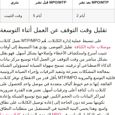
بعد نشر MPO/MTP
قبل نشر MPO/MTP
متري
2 أيام
5 أيام
وقت التثبيت
تقليل وقت التوقف عن العمل أثناء التوسعة
تعمل كابلات MTP/MPO على تبسيط عملية إدارة الكابلات. هُم
موصلات عالية الكثافة
تقليل الفوضى. يؤدي هذا التبسيط إلى أوقات
تثبيت أسرع واستكشاف الأخطاء وإصلاحها بشكل أسهل. فهو يقلل
بشكل مباشر من وقت التوقف عن العمل أثناء توسيع مركز بيانات
الذكاء الاصطناعي أو ترقيته. تسمح سهولة الصيانة لمسؤولي الشبكة
بمعالجة المشكلات بسرعة وتنفيذ الترقيات وإجراء الصيانة الروتينية
بأقل قدر من الانقطاع. توفر كابلات MTP/MPO قابلية التوسع والمرونة
الفائقة. إنها تدعم خيوط ألياف متعددة في موصل واحد للحصول على
كابلات ذات كثافة أعلى وترقيات أسهل. تعتبر هذه القدرة ضرورية
لمراكز البيانات ذات الحجم الكبير. فهو يتيح توسيع الشبكة وإعادة
تكوينها بسرعة دون الحاجة إلى إعادة توصيل الكابلات على نطاق
واسع. وهذا يحمي البنية التحتية في المستقبل من متطلبات النطاق
السماح بالتكامل السلس في
كابلات نفيديا MPO
الترددي المتزايدة.