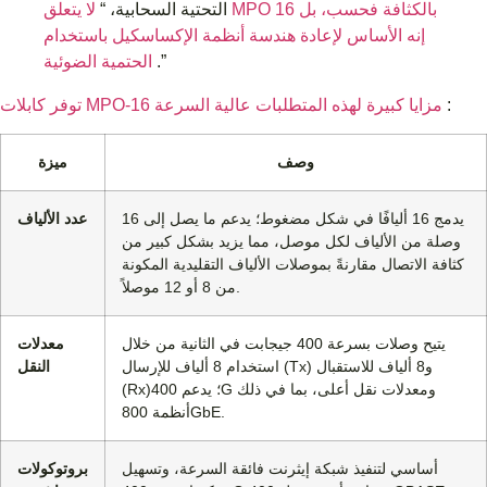
التحتية السحابية، “
لا يتعلق MPO 16 بالكثافة فحسب، بل
إنه الأساس لإعادة هندسة أنظمة الإكساسكيل باستخدام
.”
الحتمية الضوئية
:
توفر كابلات MPO-16 مزايا كبيرة لهذه المتطلبات عالية السرعة
وصف
ميزة
يدمج 16 أليافًا في شكل مضغوط؛ يدعم ما يصل إلى 16
عدد الألياف
وصلة من الألياف لكل موصل، مما يزيد بشكل كبير من
كثافة الاتصال مقارنةً بموصلات الألياف التقليدية المكونة
من 8 أو 12 موصلاً.
يتيح وصلات بسرعة 400 جيجابت في الثانية من خلال
معدلات
استخدام 8 ألياف للإرسال (Tx) و8 ألياف للاستقبال
النقل
(Rx)؛ يدعم 400G ومعدلات نقل أعلى، بما في ذلك
أنظمة 800GbE.
أساسي لتنفيذ شبكة إيثرنت فائقة السرعة، وتسهيل
بروتوكولات