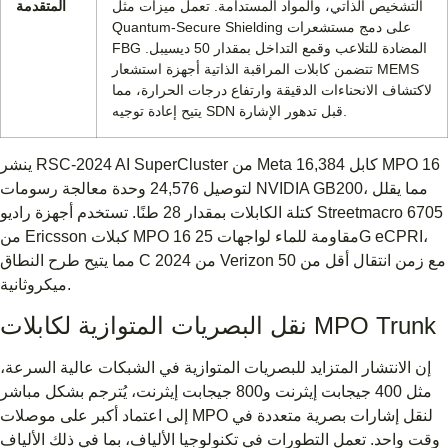
التشخيص الذاتي، والمواد المستدامة. تعمل ميزات مثل
المتقدمة
Quantum-Secure Shielding على دمج مستشعرات
FBG المضادة للتلاعب وقمع التداخل بمقدار 50 ديسيبل.
تتضمن كابلات المراقبة الذاتية أجهزة استشعار MEMS
لاكتشاف الانحناءات الدقيقة وارتفاع درجات الحرارة، مما
يتيح إعادة توجيه SDN قبل تدهور الإشارة.
ينشر RSC-2024 AI SuperCluster من Meta 16,384 كابل MPO 16
لتوصيل 24,576 وحدة معالجة رسومات NVIDIA GB200، مما يقلل
كتلة الكابلات بمقدار 28 طنًا. تستخدم أجهزة راديو Streetmacro 6705
من Ericsson كبلات MPO 16 مقاومة للماء لواجهات 25G eCPRI،
مما يتيح طرح النطاق C 2024 من Verizon مع زمن انتقال أقل من 50
ميكروثانية.
نقل البصريات المتوازية لكابلات MPO Trunk
إن الانتشار المتزايد للبصريات المتوازية في الشبكات عالية السرعة،
مثل 400 جيجابت إيثرنت و800 جيجابت إيثرنت، يُترجم بشكل مباشر
إلى اعتماد أكبر على موصلات MPO لنقل إشارات بصرية متعددة في
وقت واحد. تعمل التطورات في تكنولوجيا الألياف، بما في ذلك الألياف