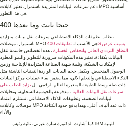
دعم سرعات البيانات المتزايدة باستمرار. تعتبر كابلات MPO أساسية
في هذا التطور.
400 جيجا بايت وما بعدها
تتطلب تطبيقات الذكاء الاصطناعي سرعات نقل بيانات متزايدة
باستمرار. موصلات MPO هي الأنسب لـ
تطبيقات 400G بسبب عرض
النطاق الترددي العالي وانخفاض الخسارة
. هذه الخصائص حاسمة لنقل
البيانات بكفاءة. تعتبر هذه المكونات ضرورية للتطوير والنمو المطرد
لإمكانات الشبكة، وتلبية شهية الصناعة المتزايدة للإنتاجية وزمن
الوصول المنخفض. ويكمل حجم البيانات الواردة التقنيات الناشئة مثل
الذكاء الاصطناعي والتعلم الآلي، مما يضمن بقاء عمليات مركز البيانات
ذات صلة وسط الطبيعة المتغيرة للعالم الرقمي. ال
تزايد الطلب على
سرعات نقل البيانات العالية
، مدفوعة بالحوسبة السحابية، وتحليلات
البيانات الضخمة، وتطبيقات الذكاء الاصطناعي، تستلزم اعتماد
موصلات وكابلات MPO ذات عدد ألياف أعلى. وهذا يدفع حدود الكثافة
والأداء.
كما أشارت الدكتورة سارة عيرني، نائبة رئيس IBM للبنية