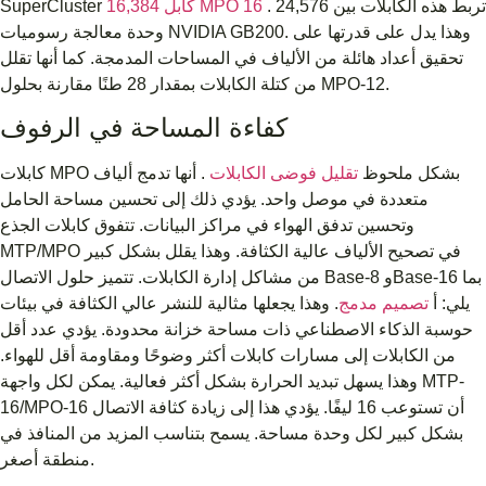
. تربط هذه الكابلات بين 24,576
16,384 كابل MPO 16
SuperCluster
وحدة معالجة رسوميات NVIDIA GB200. وهذا يدل على قدرتها على
تحقيق أعداد هائلة من الألياف في المساحات المدمجة. كما أنها تقلل
من كتلة الكابلات بمقدار 28 طنًا مقارنة بحلول MPO-12.
كفاءة المساحة في الرفوف
كابلات MPO بشكل ملحوظ
تقليل فوضى الكابلات
. أنها تدمج ألياف
متعددة في موصل واحد. يؤدي ذلك إلى تحسين مساحة الحامل
وتحسين تدفق الهواء في مراكز البيانات. تتفوق كابلات الجذع
MTP/MPO في تصحيح الألياف عالية الكثافة. وهذا يقلل بشكل كبير
من مشاكل إدارة الكابلات. تتميز حلول الاتصال Base-8 وBase-16 بما
يلي: أ
تصميم مدمج
. وهذا يجعلها مثالية للنشر عالي الكثافة في بيئات
حوسبة الذكاء الاصطناعي ذات مساحة خزانة محدودة. يؤدي عدد أقل
من الكابلات إلى مسارات كابلات أكثر وضوحًا ومقاومة أقل للهواء.
وهذا يسهل تبديد الحرارة بشكل أكثر فعالية. يمكن لكل واجهة MTP-
16/MPO-16 أن تستوعب 16 ليفًا. يؤدي هذا إلى زيادة كثافة الاتصال
بشكل كبير لكل وحدة مساحة. يسمح بتناسب المزيد من المنافذ في
منطقة أصغر.