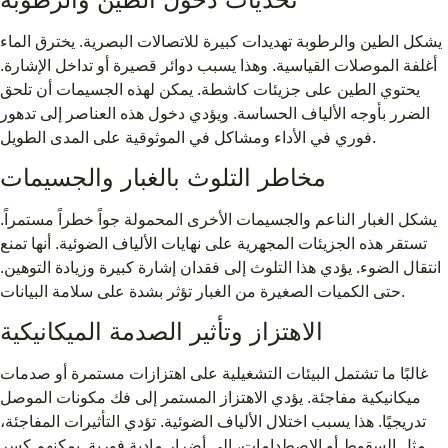
يشكل الطين والرطوبة تهديدات كبيرة للاتصالات البصرية. يخترق الماء
أغلفة الموصلات القياسية. وهذا يسبب دوائر قصيرة أو تداخل الإشارة.
يحتوي الطين على جزيئات كاشطة. يمكن لهذه الجسيمات أن تلحق
الضرر بأوجه الألياف الحساسة. ويؤدي دخول هذه العناصر إلى تدهور
فوري في الأداء ومشاكل في الموثوقية على المدى الطويل.
مخاطر التلوث بالغبار والجسيمات
يشكل الغبار الناعم والجسيمات الأخرى المحمولة جواً خطراً مستمراً.
تستقر هذه الجزيئات المجهرية على نهايات الألياف الضوئية. أنها تمنع
انتقال الضوء. يؤدي هذا التلوث إلى فقدان إشارة كبيرة وزيادة التوهين.
حتى الكميات الصغيرة من الغبار تؤثر بشدة على سلامة البيانات.
الاهتزاز وتأثير الصدمة الميكانيكية
غالبًا ما تشتمل البيئات التشغيلية على اهتزازات مستمرة أو صدمات
ميكانيكية مفاجئة. يؤدي الاهتزاز المستمر إلى فك مكونات الموصل
تدريجيًا. هذا يسبب اختلال الألياف الضوئية. تؤدي التأثيرات المفاجئة،
مثل السقوط أو الاصطدامات، إلى أضرار مادية فورية. يمكنهم كسر