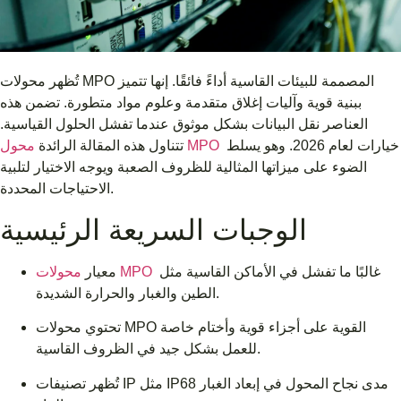
تُظهر محولات MPO المصممة للبيئات القاسية أداءً فائقًا. إنها تتميز
ببنية قوية وآليات إغلاق متقدمة وعلوم مواد متطورة. تضمن هذه
العناصر نقل البيانات بشكل موثوق عندما تفشل الحلول القياسية.
خيارات لعام 2026. وهو يسلط
محول MPO
تتناول هذه المقالة الرائدة
الضوء على ميزاتها المثالية للظروف الصعبة ويوجه الاختيار لتلبية
الاحتياجات المحددة.
الوجبات السريعة الرئيسية
غالبًا ما تفشل في الأماكن القاسية مثل
محولات MPO
معيار
الطين والغبار والحرارة الشديدة.
تحتوي محولات MPO القوية على أجزاء قوية وأختام خاصة
للعمل بشكل جيد في الظروف القاسية.
تُظهر تصنيفات IP مثل IP68 مدى نجاح المحول في إبعاد الغبار