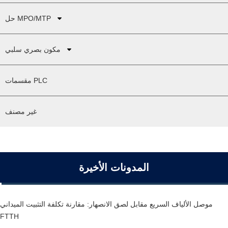
حل MPO/MTP
مكون بصري سلبي
مقسمات PLC
غير مصنف
المدونات الأخيرة
موصل الألياف السريع مقابل لصق الانصهار: مقارنة تكلفة التثبيت الميداني
FTTH