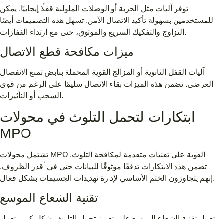
توفر آليات مثل الحربة أو الوصلات الملولبة قفلًا إيجابيًا. يمكن
للمستخدمين بسهولة تأكيد الاتصال الآمن. تسهل هذه التصميمات أيضًا
التزاوج والتفكيك السريع والموثوق، حتى مع ارتداء القفازات.
ميزات مكافحة قطع الاتصال
آليات القفل الثانوية أو المزالج القوية المحملة بنابض تمنع الانفصال
العرضي. تضمن هذه الميزات بقاء الاتصال سليمًا على الرغم من قوى
السحب أو التأثيرات.
ابتكارات لتحمل التلوث في محولات
MPO
تشتمل محولات MPO القوية على تقنيات متقدمة لمكافحة التلوث.
تضمن هذه الابتكارات تدفقًا موثوقًا للبيانات حتى في أقذر الظروف.
إنهم يتجاوزون الختم الأساسي لإدارة تهديدات الجسيمات بشكل فعال.
تقنية الشعاع الموسع
تعمل تقنية الشعاع الموسع على تعزيز تحمل التلوث بشكل كبير. تعمل