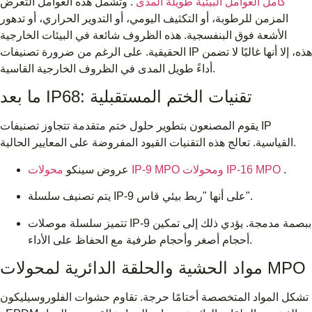
كامل العوامل البيئية طويلة المدى
. وتشمل هذه العوامل التعرض
المزمن للرطوبة، أو التكثيف اليومي، أو التدوير الحراري، أو تدهور
الأشعة فوق البنفسجية. هذه الظروف شائعة في البيئات الخارجية
الحقيقية. على الرغم من ضرورة تصنيفات IP هذه، إلا أنها غالبًا لا تضمن
أداءً طويل المدى في الظروف الخارجية القاسية.
ما بعد IP68: تقنيات الختم المستقبلية
يقوم المصنعون بتطوير حلول ختم متقدمة تتجاوز تصنيفات IP
القياسية. تعالج هذه التقنيات القيود المفروضة على المعايير الحالية.
.
محولات IP-9 MPO ومحولات IP-16 MPO
عروض سينكو
يتم تصنيف سلسلة IP-9 على أنها "ربط بيئي قاس".
تتميز سلسلة موصلات IP-9 ببصمة مدمجة. يؤدي ذلك إلى تمكين
أحجام أصغر وأحجام طرفية مع الحفاظ على الأداء.
مواد الحشية والحلقة الدائرية لمحولات MPO
تشكل المواد المتخصصة أختامًا حرجة. تقاوم حشوات الفلوروسيليكون