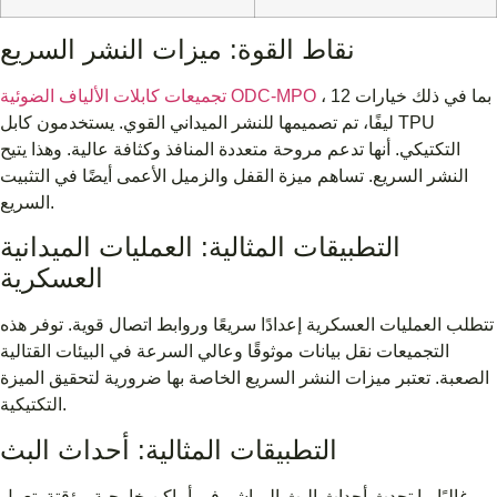
نقاط القوة: ميزات النشر السريع
، بما في ذلك خيارات 12
تجميعات كابلات الألياف الضوئية ODC-MPO
ليفًا، تم تصميمها للنشر الميداني القوي. يستخدمون كابل TPU
التكتيكي. أنها تدعم مروحة متعددة المنافذ وكثافة عالية. وهذا يتيح
النشر السريع. تساهم ميزة القفل والزميل الأعمى أيضًا في التثبيت
السريع.
التطبيقات المثالية: العمليات الميدانية
العسكرية
تتطلب العمليات العسكرية إعدادًا سريعًا وروابط اتصال قوية. توفر هذه
التجميعات نقل بيانات موثوقًا وعالي السرعة في البيئات القتالية
الصعبة. تعتبر ميزات النشر السريع الخاصة بها ضرورية لتحقيق الميزة
التكتيكية.
التطبيقات المثالية: أحداث البث
غالبًا ما تحدث أحداث البث المباشر في أماكن خارجية مؤقتة. تعمل