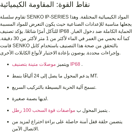
نقاط القوة: المقاومة الكيميائية
تقاوم سلسلة SENKO IP-SERIES المواد الكيميائية المختلفة. وهذا
يجعلها مناسبة للإعدادات الصناعية حيث يكون التعرض للمواد المسببة
للتآكل أمرًا شائعًا. يؤكد تصنيف IP68 الحماية الكاملة ضد دخول الغبار.
كما أنه يحمي من الغمر في الماء لأكثر من 1 متر لأكثر من 30 دقيقة.
قامت SENKO بالتحقق من صحة هذا التصنيف باستخدام كابل
وإجراءات محددة. يوصون بإعادة الاختبار لأنواع الكابلات الأخرى.
.
موصلات متينة بتصنيف IP68
ويتميز
يدعم المحول ما يصل إلى 24 أليافًا بنمط MT.
تسمح آلية الحربة البسيطة بالتركيب السريع.
لديها بصمة صغيرة.
.
مواصفات قوة السحب 100 رطل
يتميز المحول ب
يتضمن حلقة قفل آمنة حاصلة على براءة اختراع لمزيد من
الاتصال الآمن.