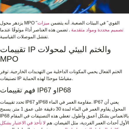
يزدهر محول MPO "القوي" في البيئات الصعبة. أنه يتضمن
ميزات
تصميم محددة ومواد متقدمة
. تضمن هذه العناصر أداءً موثوقًا عندما
تفشل الموصلات القياسية.
تقييمات IP والختم البيئي لمحولات
MPO
الختم الفعال يحمي المكونات الداخلية من التهديدات الخارجية. توفر
تصنيفات IP مقياسًا موحدًا لهذه الحماية.
فهم تقييمات IP67 وIP68
تحدد تقييمات IP67 وIP68 مقاومة الغمر في الماء. IP67 يعني أن
المحول يقاوم الغمر في الماء لمدة 30 دقيقة على عمق 1 متر. يسمح
IP68 بالانغماس بشكل أعمق وأطول. تغطي هذه التصنيفات في المقام
الأول أحداث الغمر الفردية، مثل الفيضان. هم
لا تأخذ في الاعتبار بشكل