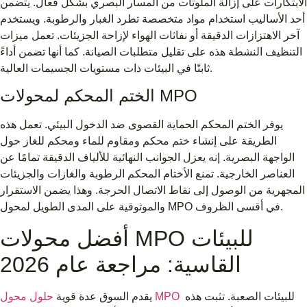
الابتكارات على إزالة الملوثات من المسار البصري بشكل فعال. يتضمن
أحد الأساليب استخدام مواد متخصصة تطرد الغبار والرطوبة. ويستخدم
آخر الاهتزازات الدقيقة أو نفاثات الهواء لإزاحة الجزيئات. تعمل ميزات
التنظيف النشطة هذه على تقليل متطلبات الصيانة. كما أنها تضمن أداءً
ثابتًا في البيئات ذات مستويات الجسيمات العالية.
الختم المحكم لمحولات MPO
يوفر الختم المحكم الحماية القصوى ضد الدخول البيئي. تعمل هذه
الطريقة على إنشاء ختم محكم ومقاوم للماء ومحكم للغاز حول
الواجهة البصرية. إنه يعزل الجوانب النهائية للألياف الدقيقة تمامًا عن
العناصر الخارجية. تمنع الأختام المحكم الرطوبة والغازات والجزيئات
المجهرية من الوصول إلى نقاط الاتصال الحرجة. وهذا يضمن الاستقرار
والموثوقية على المدى الطويل لمحول MPO في أقسى الظروف.
أفضل محولات MPO للبيئات
القاسية: مراجعة عام 2026
للبيئات الصعبة. تثبت هذه
حلول محول MPO
يقدم السوق عدة قوية