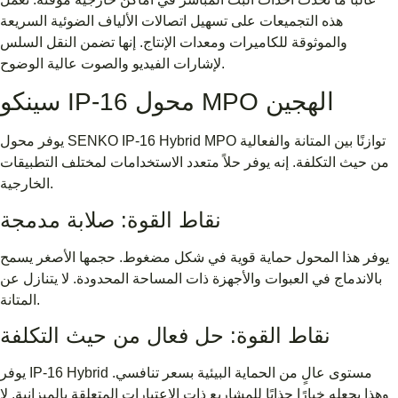
هذه التجميعات على تسهيل اتصالات الألياف الضوئية السريعة
والموثوقة للكاميرات ومعدات الإنتاج. إنها تضمن النقل السلس
لإشارات الفيديو والصوت عالية الوضوح.
سينكو IP-16 محول MPO الهجين
يوفر محول SENKO IP-16 Hybrid MPO توازنًا بين المتانة والفعالية
من حيث التكلفة. إنه يوفر حلاً متعدد الاستخدامات لمختلف التطبيقات
الخارجية.
نقاط القوة: صلابة مدمجة
يوفر هذا المحول حماية قوية في شكل مضغوط. حجمها الأصغر يسمح
بالاندماج في العبوات والأجهزة ذات المساحة المحدودة. لا يتنازل عن
المتانة.
نقاط القوة: حل فعال من حيث التكلفة
يوفر IP-16 Hybrid مستوى عالٍ من الحماية البيئية بسعر تنافسي.
وهذا يجعله خيارًا جذابًا للمشاريع ذات الاعتبارات المتعلقة بالميزانية. لا