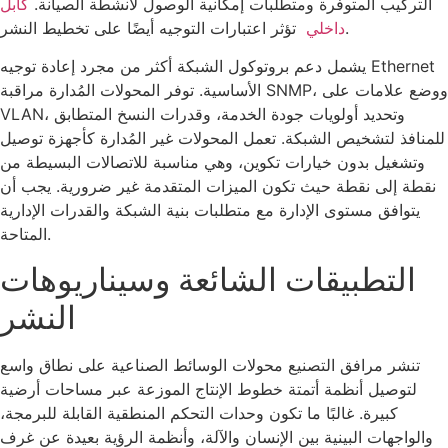
التركيب المتوفرة ومتطلبات إمكانية الوصول لأنشطة الصيانة.
كابل
تؤثر اعتبارات التوجيه أيضًا على تخطيط النشر.
داخلي
يشمل دعم بروتوكول الشبكة أكثر من مجرد إعادة توجيه Ethernet
الأساسية. توفر المحولات المُدارة مراقبة SNMP، ووضع علامات على
VLAN، وتحديد أولويات جودة الخدمة، وقدرات النسخ المتطابق
للمنافذ لتشخيص الشبكة. تعمل المحولات غير المُدارة كأجهزة توصيل
وتشغيل بدون خيارات تكوين، وهي مناسبة للاتصالات البسيطة من
نقطة إلى نقطة حيث تكون الميزات المتقدمة غير ضرورية. يجب أن
يتوافق مستوى الإدارة مع متطلبات بنية الشبكة والقدرات الإدارية
المتاحة.
التطبيقات الشائعة وسيناريوهات
النشر
تنشر مرافق التصنيع محولات الوسائط الصناعية على نطاق واسع
لتوصيل أنظمة أتمتة خطوط الإنتاج الموزعة عبر مساحات أرضية
كبيرة. غالبًا ما تكون وحدات التحكم المنطقية القابلة للبرمجة،
والواجهات البينية بين الإنسان والآلة، وأنظمة الرؤية بعيدة عن غرف