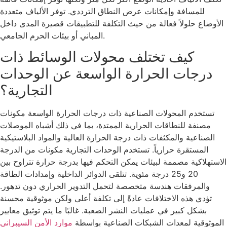
للمسافة وإمكانات عرض النطاق الترددي. توفر الألياف متعددة
الأوضاع حلولاً فعالة من حيث التكلفة للتطبيقات قصيرة المدى داخل
المباني أو بيئات الحرم الجامعي.
كيف تختلف محولات الوسائط ذات
درجات الحرارة الواسعة عن الوحدات
التجارية؟
تستخدم المحولات الصناعية ذات درجات الحرارة الواسعة مكونات
مصنفة للنطاقات الحرارية الممتدة، بما في ذلك أشباه الموصلات
الصناعية والمكثفات ذات درجة الحرارة العالية والمواد البلاستيكية
المستقرة حرارياً. تستخدم الوحدات التجارية مكونات من الدرجة
الاستهلاكية مصممة لبيئات يمكن التحكم فيها بدرجة حرارة تتراوح بين
20 و25 درجة مئوية. تتلقى الدوائر الداخلية وإمدادات الطاقة
والمرفقات هندسة متخصصة لتحمل التدوير الحراري دون تدهور.
تؤدي هذه الاختلافات عادةً إلى تكلفة أعلى ولكن موثوقية محسنة
بشكل كبير في عمليات النشر الصعبة. غالبًا ما يتم توثيق معايير
الموثوقية لمعدات الشبكات الصناعية بواسطة
موارد الأمن السيبراني