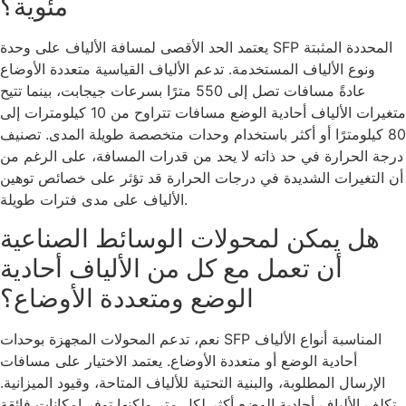
مئوية؟
يعتمد الحد الأقصى لمسافة الألياف على وحدة SFP المحددة المثبتة
ونوع الألياف المستخدمة. تدعم الألياف القياسية متعددة الأوضاع
عادةً مسافات تصل إلى 550 مترًا بسرعات جيجابت، بينما تتيح
متغيرات الألياف أحادية الوضع مسافات تتراوح من 10 كيلومترات إلى
80 كيلومترًا أو أكثر باستخدام وحدات متخصصة طويلة المدى. تصنيف
درجة الحرارة في حد ذاته لا يحد من قدرات المسافة، على الرغم من
أن التغيرات الشديدة في درجات الحرارة قد تؤثر على خصائص توهين
الألياف على مدى فترات طويلة.
هل يمكن لمحولات الوسائط الصناعية
أن تعمل مع كل من الألياف أحادية
الوضع ومتعددة الأوضاع؟
نعم، تدعم المحولات المجهزة بوحدات SFP المناسبة أنواع الألياف
أحادية الوضع أو متعددة الأوضاع. يعتمد الاختيار على مسافات
الإرسال المطلوبة، والبنية التحتية للألياف المتاحة، وقيود الميزانية.
تكلف الألياف أحادية الوضع أكثر لكل متر ولكنها توفر إمكانات فائقة