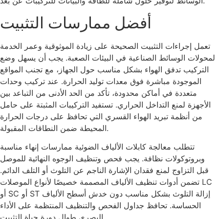
الوسائط لتوفير حلول شاملة للطاقة والبيانات للتركيبات عن بعد.
أفضل ممارسات التثبيت
تعمل إجراءات التثبيت الصحيحة على زيادة الموثوقية وعمر الخدمة
لمحولات الوسائط الصناعية في البيئات الصعبة. يجب أن يسهل وضع
التركيب تدفق الهواء بشكل مناسب حول الجهاز، مع تجنب المواقع
الموجودة مباشرة فوق معدات توليد الحرارة. عند تركيب وحدات
متعددة في أماكن محدودة، تأكد من الحد الأدنى من التباعد بين
الأجهزة لمنع التداخل الحراري. تستفيد التركيبات المثبتة على حامل
من أنظمة تبريد الهواء القسري التي تحافظ على درجات الحرارة
المحيطة ضمن النطاقات المقبولة.
تتطلب معالجة كابلات الألياف الضوئية ممارسات إنهاء مناسبة
وبروتوكولات نظافة. يجب فحص وتنظيف الوجوه النهائية للموصل
قبل التزاوج لمنع فقدان الإشارة الناجم عن التلوث أو التلف الدائم.
تضمن أدوات تنظيف الألياف المصممة خصيصًا لأنواع الموصلات LC
أو SC أو ST إزالة التلوث بشكل مناسب دون خدش أسطح الألياف
الحساسة. تحافظ جداول الفحص والتنظيف المنتظمة على الأداء
البصري طوال دورة حياة التثبيت.