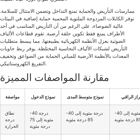
ممارسات التأريض والحماية تمنع التداخل وتضمن الامتثال للسلامة.
توفر الكابلات المزدوجة الملتوية المحمية حماية إضافية في البيئات
عالية الضوضاء، على الرغم من أن التأريض المناسب في أحد
الأطراف يمنع فقط تكوين حلقة أرضية. تقوم قطاعات الألياف
الضوئية بعزل الأنظمة الكهربائية بطبيعتها، مما يبسط متطلبات
التأريض لشبكات الألياف النحاسية المختلطة. يوفر ربط حاويات
المعدات بالأنظمة الأرضية للمباني الحماية من الصواعق وتخفيف
التفريغ الكهروستاتيكي.
مقارنة المواصفات المميزة
از الراقي
نموذج متوسط ​​المدى
نموذج الدخول
مواصفة
-40 درجة مئوية إلى
-40 درجة مئوية إلى
-40 درجة
نطاق
رجة مئوية
85 درجة مئوية
مئوية إلى 75
درجة
درجة مئوية
الحرارة