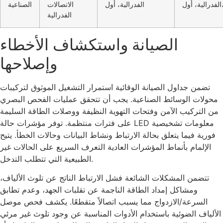
A
الفدرالية، أول
الاتصالات
الصناعية
الفدرالية
الصيانة واستكشاف الأخطاء
وإصلاحها
تضمن جداول الصيانة الوقائية استمرار التشغيل الموثوق لتركيبات
محولات الوسائط الصناعية. يجب أن تتحقق عمليات الفحص البصري
من التركيب الآمن وفتحات التهوية النظيفة ووصلات الطاقة السليمة
على فترات منتظمة. توفر مؤشرات حالة LED معلومات تشخيصية
فورية فيما يتعلق بحالة الارتباط ونشاط البيانات وحالات الخطأ. يتيح
الإلمام بأنماط المؤشرات العادية التعرف السريع على الحالات غير
الطبيعية التي تتطلب التدخل.
تتضمن المشكلات الشائعة فشل الارتباط الناتج عن تلوث الألياف،
ومشاكل إمداد الطاقة الناجمة عن تقلبات الجهد، وعدم تطابق
السرعة/الازدواج مما يسبب اتصالاً متقطعًا. يكشف فحص موصل
الألياف الضوئية باستخدام الأدوات المناسبة عن وجود تلوث غير مرئي