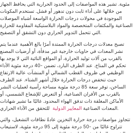
مئوية. تشير هذه المواصفات إلى الحدود الحرارية التي يحافظ الجهاز
من خلالها على أداء ثابت دون تدهور أو فشل. تستخدم المكونات
الموجودة في محولات درجات الحرارة الواسعة أشباه الموصلات
الصناعية والمكثفات المتخصصة والمواد البلاستيكية المقاومة للحرارة
التي تتحمل التدوير الحراري دون التشقق أو التصفيح.
تصبح معدلات درجات الحرارة الممتدة أمرًا بالغ الأهمية عندما يتم
نشر المعدات في حاويات خارجية غير مدفأة، أو أرضيات المصنع
بالقرب من آلات توليد الحرارة، أو المواقع النائية التي لا يوجد بها
تحكم في المناخ. عند الطرف البارد، تضمن -40 درجة مئوية الأداء
الوظيفي في ظروف القطب الشمالي أو المنشآت عالية الارتفاع
حيث تنخفض درجات الحرارة خلال أشهر الشتاء. عند الطرف
الساخن، توفر سعة 85 درجة مئوية مساحة رأسية لعمليات النشر
بالقرب من الأفران الصناعية، أو التعرض للإشعاع الشمسي، أو
الأماكن المغلقة ذات تدفق الهواء المحدود. غالبًا ما تشير شهادات
للتحقق من الأداء الحراري.
المعدات الصناعية
المعايير الدولية
تتجاوز مواصفات درجة حرارة التخزين عادةً نطاقات التشغيل، والتي
تتراوح غالبًا من -50 درجة مئوية إلى 95 درجة مئوية، لاستيعاب