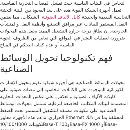
النحاس في البيئات القاسية حيث تفشل المعدات التجارية القياسية.
تعمل أجهزة الشبكة القوية هذه على سد الفجوة بين البنية التحتية
النحاسية القديمة والحديثة
كابل الألياف الضوئية
الشبكات، مما يضمن
النقل المستمر للبيانات عبر مرافق التصنيع وأنظمة النقل والمنشآت
الخارجية. إن نطاق درجة حرارة التشغيل الممتد يجعل هذه المحولات
ضرورية لعمليات النشر في المواقع التي تعاني من الظروف الجوية
القاسية أو عدم كفاية التحكم في المناخ.
فهم تكنولوجيا تحويل الوسائط
الصناعية
محولات الوسائط الصناعية هي أجهزة شبكية تقوم بتحويل الإشارات
الكهربائية الموجودة على الكابلات النحاسية إلى نبضات ضوئية على
كابلات الألياف الضوئية والعكس. على عكس المعدات التجارية
المصممة لبيئات المكاتب الخاضعة للرقابة، تشتمل محولات الوسائط
الصناعية على مكونات مصنفة للتشغيل المستمر تحت الضغط
الحراري. تدعم هذه الأجهزة معايير Ethernet المختلفة بما في ذلك
تكوينات 10/100/1000Base-T و100Base-FX أو 1000Base-