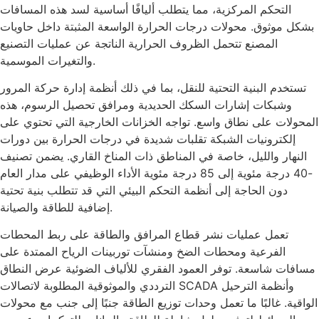
التحكم المركزية، مما يتطلب أليافًا أساسية لسد هذه المسافات
بشكل موثوق. محولات درجات الحرارة الواسعة المثبتة داخل حاويات
المصنع تتحمل الظروف الحرارية الناتجة عن عمليات التصنيع
والتغيرات الموسمية.
تستخدم البنية التحتية للنقل، بما في ذلك أنظمة إدارة حركة المرور
وشبكات إشارات السكك الحديدية ومرافق تحصيل الرسوم، هذه
المحولات على نطاق واسع. تواجه الخزانات الخارجية التي تحتوي على
إلكترونيات الشبكة تقلبات شديدة في درجات الحرارة بين دورات
النهار والليل، خاصة في المناطق ذات المناخ القاري. يضمن تصنيف
-40 درجة مئوية إلى 85 درجة مئوية الأداء الوظيفي على مدار العام
دون الحاجة إلى أنظمة التحكم البيئي التي قد تتطلب بنية تحتية
إضافية للطاقة والصيانة.
تعمل عمليات نشر قطاع المرافق والطاقة على ربط المحطات
الفرعية ومحطات الضخ ومنشآت توربينات الرياح الممتدة على
مسافات شاسعة. توفر العمود الفقري للألياف الضوئية عرض النطاق
الترددي والموثوقية المطلوبة لاتصالات SCADA وأنظمة الترحيل
الواقية. غالبًا ما تعمل وحدات توزيع الطاقة جنبًا إلى جنب مع محولات