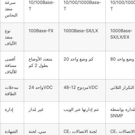
10/100/100
10/100/1000Base-
10/100Base-
سرعة
T
T
T
منفذ
النحاس
1000Base-
1000Base-SX/LX
100Base-FX
نوع
SX/LX/EX
منفذ
الألياف
م وضع واحد
20 كم وضع واحد
متعدد الأوضاع
أقصى
بطول 2 كم
مسافة
للألياف
التكرار الثلاثي
مزدوج 12-48VDC
واحد 24VDC
مدخلات
الطاقة
ُدارة بواسطة
تتم إدارتها عبر الويب
غير مُدار
إدارة
SNMP
CE، لجنة الاتصالات
CE، لجنة الاتصالات
سي، لجنة
الشهادة