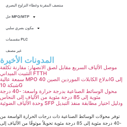
منتصف المقرنة وغطاء التزاوج البصري
حل MPO/MTP
مكون بصري سلبي
مقسمات PLC
غير مصنف
المدونات الأخيرة
موصل الألياف السريع مقابل لصق الانصهار: مقارنة تكلفة
التثبيت الميداني FTTH
سمعة عالية MPO اندلاع الكابلات الموردين الصين 40G إلى
شبكة 10G
محول الوسائط الصناعية بدرجة حرارة واسعة: -40 درجة
مئوية إلى 85 درجة مئوية من الألياف إلى النحاس
وحدة الألياف الضوئية SFP ودليل اختيار مطابقة منفذ التبديل
توفر محولات الوسائط الصناعية ذات درجات الحرارة الواسعة من
-40 درجة مئوية إلى 85 درجة مئوية تحويلاً موثوقًا من الألياف إلى