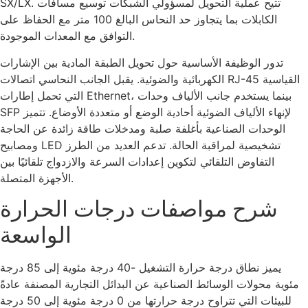
SX/LX. تتيح عملية التحويل لمسؤولي الشبكات توسيع مسافات
الكابلات بما يتجاوز حد النحاس البالغ 100 متر مع الحفاظ على
التوافق مع المعدات الموجودة.
تدور الوظيفة الأساسية حول تحويل الطبقة المادية بين الإشارات
الكهربائية والضوئية. يقبل الجانب النحاسي اتصالات RJ-45 القياسية
التي تحمل إطارات Ethernet، بينما يستخدم جانب الألياف وحدات
SFP لإنهاء الألياف الضوئية أحادية الوضع أو متعددة الأوضاع. تتميز
الوحدات الصناعية بأغلفة صلبة ومدخلات طاقة زائدة عن الحاجة
ومصابيح LED تشخيصية لمراقبة الحالة. تدعم العديد من الطرز
التفاوض التلقائي لتكوين إعدادات السرعة والازدواج تلقائيًا بين
الأجهزة المتصلة.
شرح مواصفات درجات الحرارة
الواسعة
يميز نطاق درجة حرارة التشغيل -40 درجة مئوية إلى 85 درجة
مئوية محولات الوسائط الصناعية عن البدائل التجارية المصنفة عادةً
للبيئات التي تتراوح درجة حرارتها من 0 درجة مئوية إلى 50 درجة