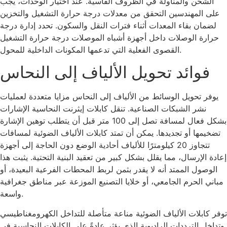
الشحن والمناولة في الظروف القاسية. عند اختيار الوحدات، يجب
على المهندسين التحقق من معدلات درجة حرارة التشغيل والتخزين
لضمان بقاء المعدات أثناء فترات النقل والسكون. تحدد إدارة درجة
حرارة الوصلات داخل أجهزة أشباه الموصلات درجة حرارة التشغيل
القصوى الفعلية التي تدعمها المكونات الداخلية للمحول.
فوائد تحويل الألياف إلى النحاس
يوفر تحويل الوسائط من الألياف إلى النحاس مزايا متعددة لعمليات
نشر الشبكات الصناعية. تنقل كابلات إيثرنت النحاسية الإشارات
بشكل فعال لمسافة تصل إلى 100 متر قبل أن يتطلب توهين الإشارة
تضخيمها أو تجديدها. يمكن أن تمتد كابلات الألياف الضوئية لمسافات
تتجاوز 20 كيلومترًا للألياف أحادية الوضع دون الحاجة إلى أجهزة
إعادة الإرسال، مما يقلل بشكل كبير من تعقيد البنية التحتية. يثبت هذا
الوصول الممتد أنه لا يقدر بثمن لربط المحطات الفرعية البعيدة، أو
مباني الحرم الجامعي، أو خلايا التصنيع الموزعة عبر مناطق جغرافية
واسعة.
توفر كابلات الألياف الضوئية مناعة متأصلة للتداخل الكهرومغناطيسي
وتداخل الترددات الراديوية الذي يؤثر عادةً على الكابلات النحاسية في