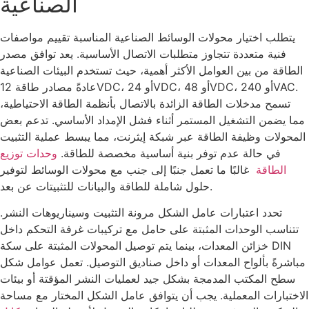
الصناعية
يتطلب اختيار محولات الوسائط الصناعية المناسبة تقييم مواصفات
فنية متعددة تتجاوز متطلبات الاتصال الأساسية. يعد توافق مصدر
الطاقة من بين العوامل الأكثر أهمية، حيث تستخدم البيئات الصناعية
عادةً مصادر طاقة 12VDC، أو 24VDC، أو 48VDC، أو 240VAC.
تسمح مدخلات الطاقة الزائدة بالاتصال بأنظمة الطاقة الاحتياطية،
مما يضمن التشغيل المستمر أثناء فشل الإمداد الأساسي. تدعم بعض
المحولات وظيفة الطاقة عبر شبكة إيثرنت، مما يبسط عملية التثبيت
في حالة عدم توفر بنية أساسية مخصصة للطاقة.
وحدات توزيع
الطاقة
غالبًا ما تعمل جنبًا إلى جنب مع محولات الوسائط لتوفير
حلول شاملة للطاقة والبيانات للتثبيتات عن بعد.
تحدد اعتبارات عامل الشكل مرونة التثبيت وسيناريوهات النشر.
تتناسب الوحدات المثبتة على حامل مع تركيبات غرفة التحكم داخل
خزائن المعدات، بينما يتم توصيل المحولات المثبتة على سكة DIN
مباشرةً بألواح المعدات أو داخل صناديق التوصيل. تعمل عوامل شكل
سطح المكتب المدمجة بشكل جيد لعمليات النشر المؤقتة أو بيئات
الاختبارات المعملية. يجب أن يتوافق عامل الشكل المختار مع مساحة