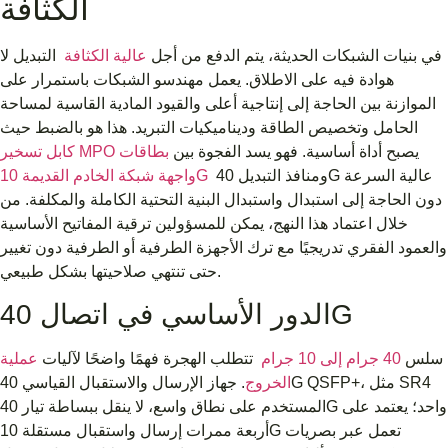
الكثافة
في بنيات الشبكات الحديثة، يتم الدفع من أجل
عالية الكثافة
التبديل لا
هوادة فيه على الاطلاق. يعمل مهندسو الشبكات باستمرار على
الموازنة بين الحاجة إلى إنتاجية أعلى والقيود المادية القاسية لمساحة
الحامل وتخصيص الطاقة وديناميكيات التبريد. هذا هو بالضبط حيث
يصبح أداة أساسية. فهو يسد الفجوة بين
بطاقات
كابل تسخير MPO
ومنافذ التبديل 40G عالية السرعة
واجهة شبكة الخادم القديمة 10G
دون الحاجة إلى استبدال واستبدال البنية التحتية الكاملة والمكلفة. من
خلال اعتماد هذا النهج، يمكن للمسؤولين ترقية المفاتيح الأساسية
والعمود الفقري تدريجيًا مع ترك الأجهزة الطرفية أو الطرفية دون تغيير
حتى تنتهي صلاحيتها بشكل طبيعي.
الدور الأساسي في اتصال 40G
سلس
40 جرام إلى 10 جرام
تتطلب الهجرة فهمًا واضحًا لآليات
عملية
الخروج
. جهاز الإرسال والاستقبال القياسي 40G QSFP+، مثل SR4
المستخدم على نطاق واسع، لا ينقل ببساطة تيار 40G واحد؛ يعتمد على
أربعة ممرات إرسال واستقبال مستقلة 10G تعمل عبر بصريات