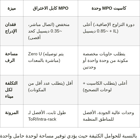
وحدة MPO كاسيت
كابل الاختراق MPO
ميزة
أعلى (دورة التزاوج الإضافية،
منخفض (اتصال مباشر،
فقدان
~0.85 ديسيبل + IL)
~0.35 ديسيبل كحد
الإدراج
أقصى)
يتطلب حاويات مخصصة
Zero U (يتم توصيله
مساحة
مكونة من وحدة واحدة أو
مباشرة بالمعدات)
الرف
وحدتين
أعلى (يتطلب الكاسيت +
أقل (يتطلب عدد أقل من
التكلفة
لوحات التصحيح)
المكونات)
لكل
ميناء
وحدات عالية الجودة، الأفضل
طول ثابت، الأفضل لـ
المرونة
للمناطق المنظمة
ToR/Intra-rack
بالنسبة للحوامل الكثيفة حيث يؤدي توفير مساحة لوحدة حامل واحدة