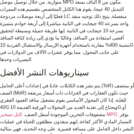
متوازية. من خلال توصيل موصل MPO مكون من 8 ألياف بمنفذ
التبديل 40 جيجا، يقوم هذا الكابل المتخصص بتقسيم هذه الممرات
فعليًا إلى أربعة موصلات مزدوجة LC منفصلة. يتيح ذلك توجيه منفذ
واحد بسرعة 40 جيجابت في الثانية مباشرةً إلى أربعة خوادم متميزة
بسرعة 10 جيجابت في الثانية. إنها طريقة جميلة وبسيطة لتحقيق
أقصى استفادة من المنافذ، وغالبًا ما تؤدي إلى زيادة كثافة المنافذ
بنسبة 400% مقارنة باستخدام أجهزة الإرسال والاستقبال الفردية 10G
على جانب المحول، مما يوفر عشرات الآلاف من الدولارات في
البصريات وحدها.
سيناريوهات النشر الأفضل
يتم نشر هذه الكابلات عادةً في إعدادات أعلى الحامل (ToR) أو منتصف
الصف (MoR) حيث تكون العقارات في الخزانات ذات أسعار مرتفعة
للغاية. إذا كان المحول الأساسي يقوم بتشغيل منافذ العمود الفقري
40G ويحتاج إلى تغذية العديد من المحولات الورقية القديمة 10G أو
يوفر
كابل تسخير MPO
مصفوفات التخزين الموجودة أسفل الصف،
المسار المادي الأكثر كفاءة. إنهم منقذون مطلقون للحياة في عمليات
النشر داخل الحامل على مسافة قصيرة. على وجه التحديد، فهي مثالية