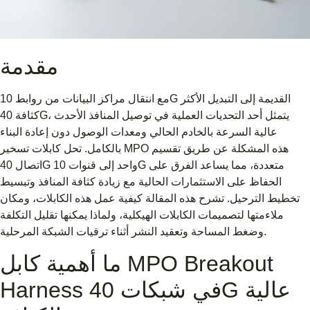
مقدمة
مع انتقال مراكز البيانات من روابط 10G القديمة إلى التبديل الأكثر
كثافة 40G، يتمثل أحد التحديات العملية في توصيل المنافذ الأحدث
عالية السرعة بالخادم الحالي ومعدات الوصول دون إعادة البناء
بالكامل. تحل كابلات تسخير MPO هذه المشكلة عن طريق تقسيم
اتصال 40G واحد إلى قنوات 10G متعددة، مما يساعد الفرق على
الحفاظ على الاستثمارات الحالية مع زيادة كثافة المنافذ وتبسيط
تخطيط الترحيل. تشرح هذه المقالة كيفية عمل هذه الكابلات، ومكان
ملاءمتها لتصميمات الكابلات الهيكلية، ولماذا يمكنها تقليل التكلفة
وضغط المساحة وتعقيد النشر أثناء ترقيات الشبكة المرحلية.
ما أهمية كابل MPO Breakout
Harness في شبكات 40G عالية