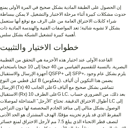
إن الحصول على الطبقة المادية بشكل صحيح في المرة الأولى يمنع
حدوث مشكلات كبيرة أثناء مرحلة الاختبار والتشغيل. لا يمكن ببساطة
شراء كابلات الاختراق العامة من على الرف مع توقع أنها ستعمل
بشكل لا تشوبه شائبة؛ تعد المواصفات الفنية والهندسة المادية ذات
أهمية كبيرة لتشغيل الشبكة بشكل سلس.
خطوات الاختيار والتثبيت
القاعدة الأولى عند اختيار هذه الأحزمة هي التحقق من القطبية
البصرية. بالنسبة للتقسيم القياسي من 40 جيجا إلى 10 جيجا باستخدام
أجهزة الإرسال والاستقبال QSFP+ إلى SFP+، يلزم بشكل عام وجود
كبل قطبي من النوع B (معكوس). يضمن هذا التكوين أن ألياف
الإرسال (Tx) على الجانب 40G تتماشى بشكل صحيح مع ألياف
الاستقبال (Rx) على الطرف 10G LC. بعد ذلك، من الضروري حساب
أطوال الاختراق الدقيقة. تحتاج "الأرجل" المتداخلة لموصلات LC إلى
الوصول بشكل مثالي إلى منافذ الخادم المخصصة لها دون التراخي
المفرط الذي قد يلزم تخزينه مؤقتًا. الهدف المشترك هو الحد الأدنى
لنصف قطر الانحناء الذي يبلغ 7.5 مم لأرجل الاختراق لمنع خسائر