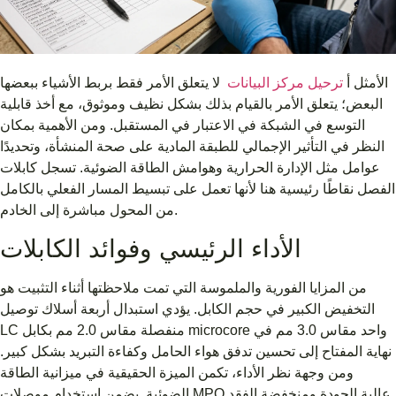
الأمثل أ
ترحيل مركز البيانات
لا يتعلق الأمر فقط بربط الأشياء ببعضها
البعض؛ يتعلق الأمر بالقيام بذلك بشكل نظيف وموثوق، مع أخذ قابلية
التوسع في الشبكة في الاعتبار في المستقبل. ومن الأهمية بمكان
النظر في التأثير الإجمالي للطبقة المادية على صحة المنشأة، وتحديدًا
عوامل مثل الإدارة الحرارية وهوامش الطاقة الضوئية. تسجل كابلات
الفصل نقاطًا رئيسية هنا لأنها تعمل على تبسيط المسار الفعلي بالكامل
من المحول مباشرة إلى الخادم.
الأداء الرئيسي وفوائد الكابلات
من المزايا الفورية والملموسة التي تمت ملاحظتها أثناء التثبيت هو
التخفيض الكبير في حجم الكابل. يؤدي استبدال أربعة أسلاك توصيل
LC منفصلة مقاس 2.0 مم بكابل microcore واحد مقاس 3.0 مم في
نهاية المفتاح إلى تحسين تدفق هواء الحامل وكفاءة التبريد بشكل كبير.
ومن وجهة نظر الأداء، تكمن الميزة الحقيقية في ميزانية الطاقة
الضوئية. يضمن استخدام موصلات MPO عالية الجودة ومنخفضة الفقد