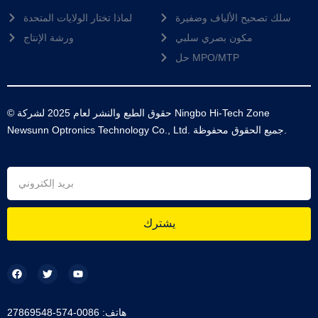
سلك تصحيح الألياف وضفيرة
لماذا تختار الولايات المتحدة
مكون بصري سلبي
ورشة الإنتاج
حل MPO/MTP
© حقوق الطبع والنشر لعام 2025 لشركة Ningbo Hi-Tech Zone
Newsunn Optronics Technology Co., Ltd. جميع الحقوق محفوظة.
يشترك
هاتف: 0086-574-27869548