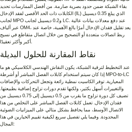
بقاء الشبكة ضمن حدود بصرية صارمة. من أفضل الممارسات تحديد
الكابلات ذات الحد الأقصى لفقد الإدخال (IL) الذي يبلغ 0.35 ديسيبل
لجانب MPO و0.2 ديسيبل لجانب LC. عند دفع معدلات بيانات عالية
عبر ألياف OM4، يعد تقليل فقدان الإدخال أمرًا بالغ الأهمية، خاصة عند
ربط اتصالات متعددة أو التصحيح من خلال اتصال متقاطع في نسيج
أكبر وأكثر تعقيدًا.
نقاط المقارنة للحلول البديلة
عند التخطيط لترقية الشبكة، يكون النقاش الهندسي الكلاسيكي هو ما
إذا كان سيتم استخدام كابلات الفصل المباشر أو أشرطة MPO-to-LC
المعيارية. توفر الكاسيت نمطية رائعة وتجعل التحركات والإضافات
والتغييرات أسهل بكثير، ولكنها تقدم دورات تزاوج إضافية بطبيعتها.
تضيف كل دورة تزاوج ما يقرب من 0.5 ديسيبل إلى 0.75 ديسيبل من
فقدان الإدخال. تعمل كابلات الفصل المباشر على التخلص من هذا
الاتصال الأوسط، مما يحافظ بشكل مثالي على الميزانيات الضوئية
المحدودة. وفيما يلي تفصيل سريع لكيفية تقييم الخيارين في هذا
المجال: