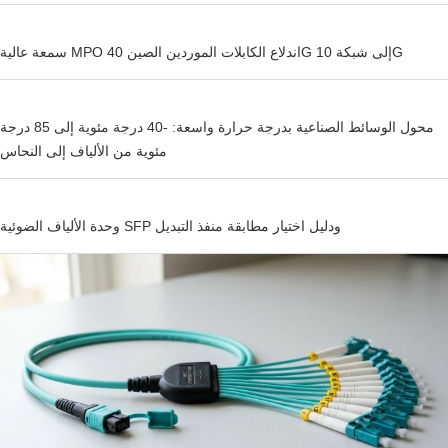
سمعة عالية MPO اندلاع الكابلات الموردين الصين 40G إلى شبكة 10G
محول الوسائط الصناعية بدرجة حرارة واسعة: -40 درجة مئوية إلى 85 درجة
مئوية من الألياف إلى النحاس
وحدة الألياف الضوئية SFP ودليل اختيار مطابقة منفذ التبديل