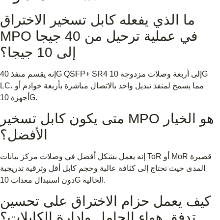
ما الذي يفعله كابل تسخير الاختراق
MPO في عملية ترحيل من 40 جيجا
إلى 10 جيجا؟
إنه يقسم منفذ 40G QSFP+ SR4 إلى أربعة وصلات مزدوجة 10G
LC، مما يسمح لمنفذ تبديل واحد بالاتصال مباشرة بأربعة خوادم أو
أجهزة 10G.
متى يكون كابل تسخير MPO هو الخيار
الأفضل؟
إنه يعمل بشكل أفضل في وصلات مركز بيانات ToR أو MoR قصيرة
المدى حيث تحتاج إلى كثافة عالية وحجم كابل أقل وترقية تدريجية
دون استبدال معدات 10G الحالية.
كيف يعمل حزام الاختراق على تحسين
تدفق هواء الحامل وإدارة الكابلات؟