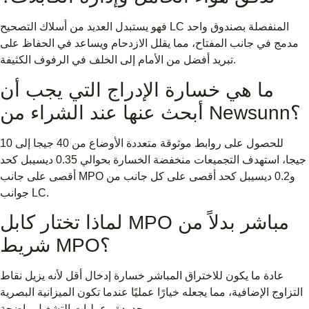
فهو يستبدل العديد من أسلاك التصحيح LC المنفصلة بصندوق واحد
مدمج في جانب المفتاح، مما يقلل الازدحام ويساعد في الحفاظ على
تبريد أفضل من الأمام إلى الخلف في الرفوف الكثيفة.
ما هي خسارة الإدراج التي يجب أن
أبحث عنها عند الشراء من Newsunn؟
للحصول على روابط موثوقة متعددة الأوضاع من 40 جيجا إلى 10
جيجا، استهدف التجميعات منخفضة الخسارة بحوالي 0.35 ديسيبل كحد
أقصى على جانب MPO و0.2 ديسيبل كحد أقصى على كل جانب من
جوانب LC.
لماذا تختار كابل MPO مباشر بدلاً من
شريط MPO؟
عادة ما يكون للاختراق المباشر خسارة إدخال أقل لأنه يزيل نقاط
التزاوج الإضافية، مما يجعله خيارًا عمليًا عندما تكون الميزانية البصرية
محدودة وعمليات التشغيل واضحة.