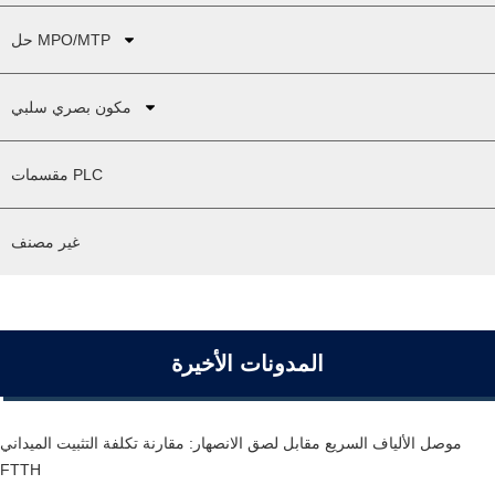
حل MPO/MTP
مكون بصري سلبي
مقسمات PLC
غير مصنف
المدونات الأخيرة
موصل الألياف السريع مقابل لصق الانصهار: مقارنة تكلفة التثبيت الميداني
FTTH