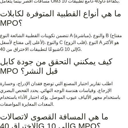
مسافات أقصر بينما يتعامل OM3 مع تطبيقات 10G و40G بكفاءة.
ما هي أنواع القطبية المتوفرة لكابلات
MPO؟
تتضمن تكوينات القطبية الشائعة النوع A (مباشرة)، والنوع B (مفتاح
لأعلى إلى مفتاح لأسفل)، والنوع C (قلب الزوج). النوع A هو الأكثر
شيوعًا لتطبيقات الاختراق من 40G إلى 10G.
كيف يمكنني التحقق من جودة كابل
MPO قبل النشر؟
اطلب تقارير اختبار المصنع التي توضح فقدان الإدراج، وخسارة
الإرجاع، وقياسات هندسة الوجه النهائي. يحدد الفحص البصري
باستخدام مجهر الألياف عيوب الموصل. يؤكد اختبار الأداء باستخدام
المعدات المعايرة المواصفات.
ما هي المسافة القصوى لاتصالات
الاختراق 40G إلى 10G MPO؟