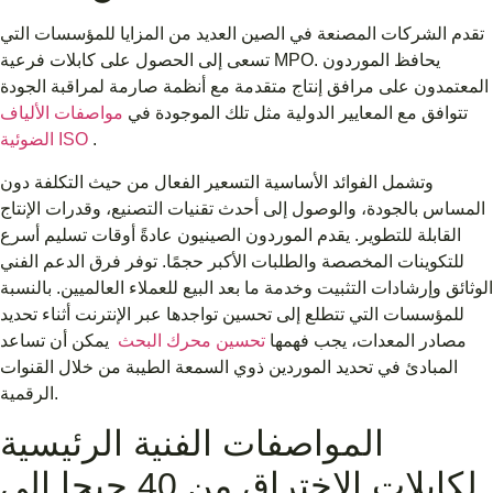
تقدم الشركات المصنعة في الصين العديد من المزايا للمؤسسات التي
تسعى إلى الحصول على كابلات فرعية MPO. يحافظ الموردون
المعتمدون على مرافق إنتاج متقدمة مع أنظمة صارمة لمراقبة الجودة
تتوافق مع المعايير الدولية مثل تلك الموجودة في
مواصفات الألياف
.
الضوئية ISO
وتشمل الفوائد الأساسية التسعير الفعال من حيث التكلفة دون
المساس بالجودة، والوصول إلى أحدث تقنيات التصنيع، وقدرات الإنتاج
القابلة للتطوير. يقدم الموردون الصينيون عادةً أوقات تسليم أسرع
للتكوينات المخصصة والطلبات الأكبر حجمًا. توفر فرق الدعم الفني
الوثائق وإرشادات التثبيت وخدمة ما بعد البيع للعملاء العالميين. بالنسبة
للمؤسسات التي تتطلع إلى تحسين تواجدها عبر الإنترنت أثناء تحديد
مصادر المعدات، يجب فهمها
تحسين محرك البحث
يمكن أن تساعد
المبادئ في تحديد الموردين ذوي السمعة الطيبة من خلال القنوات
الرقمية.
المواصفات الفنية الرئيسية
لكابلات الاختراق من 40 جيجا إلى