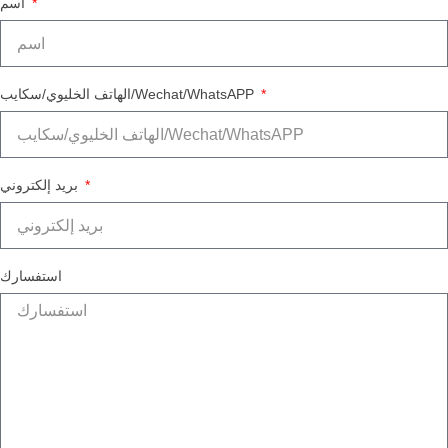
اسم
الهاتف الخليوي/سكايب/Wechat/WhatsAPP
بريد إلكتروني
استفسارك