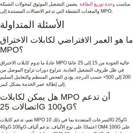
مناسب
وحدة توزيع الطاقة
يضمن التشغيل الموثوق لمحولات الشبكة
والمعدات النشطة التي تدعم الاتصالات المستندة إلى MPO.
الأسئلة المتداولة
ما هو العمر الافتراضي لكابلات الاختراق
MPO؟
عادةً ما تدوم كابلات الاختراق MPO عالية الجودة من 15 إلى 25 عامًا
في ظل ظروف التشغيل العادية. تتراوح دورات تزاوج الموصل من
200 إلى 500+ حسب الدرجة. يؤدي الفحص المنتظم والتعامل السليم
إلى إطالة عمر الخدمة بشكل كبير.
هل يمكن لكابلات MPO أن تدعم
اتصالات 25G و100G؟
نعم، تدعم كابلات MPO السرعات المتعددة بما في ذلك 10G و25G
و40G و100G اعتمادًا على نوع الألياف. تدعم ألياف OM4 100G على