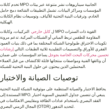
تخدم كابلات MPO الجانبية سيناريوهات نشر متنوعة عبر بيئات
المؤسسات ومراكز البيانات. تشمل التطبيقات الشائعة دمج حامل
الخادم، وترقيات البنية التحتية للألياف، وتوسيعات نظام الكابلات
الهيكلية.
ل
كابل خارجي
التركيبات، وكابلات MPO القوية ذات السترات
المقاومة للطقس تربط المباني أو الشبكات المركبة. تدعم مرونة
تكوينات الاختراق طبولوجيا الشبكة المختلفة بما في ذلك بنيات العمود
الفقري للأوراق والتصميمات التقليدية ثلاثية الطبقات. التالي
إرشادات
تحسين محركات البحث الخاصة بجوجل
يساعد المؤسسات على ضمان
أن وثائقها الفنية ومواصفات منتجاتها قابلة للاكتشاف من قبل العملاء
المحتملين الذين يبحثون عن حلول البنية التحتية للشبكة.
توصيات الصيانة والاختبار
يحافظ الاختبار والصيانة المنتظمة على موثوقية الشبكة للبنية التحتية
المستندة إلى MPO. ينبغي أن تتضمن جداول التفتيش السنوية اختبار
الفقد البصري باستخدام عدادات الطاقة ومقاييس الانعكاسات في
المجال الزمني البصري (OTDR) لتحديد التدهور.