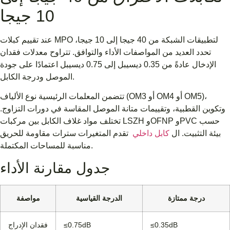
10 جيجا
عند تقييم كبلات MPO لتطبيقات الشبكة من 40 جيجا إلى 10 جيجا،
تحدد العديد من المواصفات الأداء والتوافق. تتراوح معدلات فقدان
الإدخال عادةً من 0.35 ديسيبل إلى 0.75 ديسيبل اعتمادًا على جودة
الموصل ودرجة الكابل.
تتضمن المعلمات الرئيسية نوع الألياف (OM3 أو OM4 أو OM5)،
وتكوين القطبية، وتقييمات متانة الموصل المقاسة في دورات التزاوج.
تختلف مواد غلاف الكابل بين مركبات LSZH وOFNP وPVC حسب
بيئة التثبيت. ال
كابل داخلي
تقدم المتغيرات سترات مقاومة للحريق
مناسبة للمساحات المكتملة.
جدول مقارنة الأداء
درجة ممتازة
الدرجة القياسية
مواصفة
≤0.35dB
≤0.75dB
فقدان الإدراج