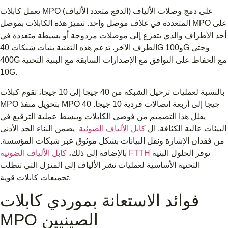
تعمل كابلات MPO (الدفع متعدد الألياف) على دمج وصلات الألياف
المتعددة في غلاف موصل واحد. تتميز هذه الكابلات بموصل MPO على
أحد الأطراف والذي يتفرع إلى موصلات مزدوجة أو بسيطة متعددة في
الطرف الآخر. تدعم هذه التقنية بنيات شبكات 40G و100G وحتى
400G مع الحفاظ على التوافق مع الإصدارات السابقة مع البنية التحتية
10G.
بالنسبة لعمليات ترحيل الشبكة من 40 جيجا إلى 10 جيجا، تقوم كبلات
MPO بتحويل منفذ MPO 40 جيجا إلى أربعة اتصالات فردية 10 جيجا.
يقلل هذا التصميم من فوضى الكابلات ويبسط عملية الترقيع في
البيئات عالية الكثافة. ال
كابل الألياف الضوئية
يضمن البناء الحد الأدنى
من فقدان الإشارة ونقل البيانات بشكل موثوق عبر شبكات المؤسسة.
توفر الحلول البنية
كابل الألياف الضوئية FTTH
بالإضافة إلى ذلك،
التحتية الأساسية لعمليات نشر الألياف إلى المنزل التي تتطلب
تجميعات كابلات قوية.
فوائد الاستعانة بموردي كابلات
MPO الصينيين