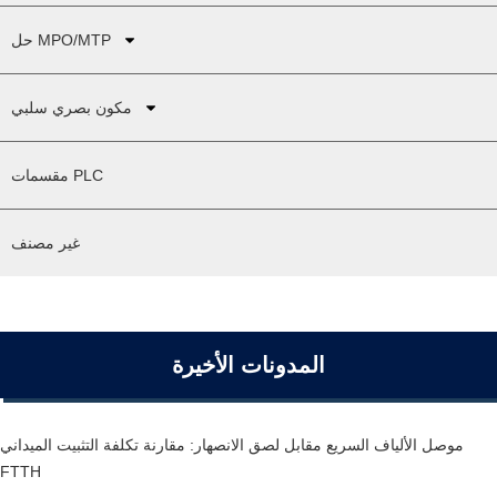
حل MPO/MTP
مكون بصري سلبي
مقسمات PLC
غير مصنف
المدونات الأخيرة
موصل الألياف السريع مقابل لصق الانصهار: مقارنة تكلفة التثبيت الميداني
FTTH