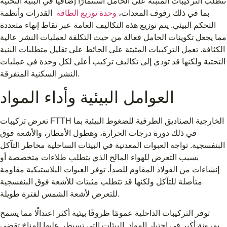
تتطلب التركيبات المثبتة على الحامل استثمارًا إضافيًا في البنية التحتية
بما في ذلك رفوف المعدات،
وحدة توزيع الطاقة
القدرات وأنظمة
التحكم البيئي. يتم توزيع هذه التكاليف العامة عبر نقاط إنهاء متعددة
مما يجعل تكوينات الحامل فعالة من حيث التكلفة لعمليات النشر عالية
الكثافة. تعمل التركيبات المثبتة على الحائط على تقليل متطلبات البنية
التحتية ولكنها قد تؤدي إلى تكاليف تركيب أعلى لكل وحدة في عمليات
النشر السكنية المتفرقة.
العوامل البيئية وأداء المواد
تعرض تركيبات FTTH الخارجية الصناديق الطرفية للضغوط البيئية بما
في ذلك دورة درجات الحرارة، وهطول الأمطار، والأشعة فوق
البنفسجية. تواجه العبوات المعدنية في البيئات الساحلية مخاطر التآكل
بسبب التعرض للهواء المالح الذي يتطلب طلاءات متخصصة أو
إنشاءات من الفولاذ المقاوم للصدأ. توفر العبوات البلاستيكية مقاومة
متأصلة للتآكل ولكنها قد تتطلب مثبتات للأشعة فوق البنفسجية
للتعرض لأشعة الشمس لفترة طويلة.
توفر التركيبات الداخلية عمومًا ظروفًا بيئية أكثر اعتدالًا مما يسمح
بمرونة أكبر في اختيار المواد. البيئات التي تسيطر عليها المناخ تقضي