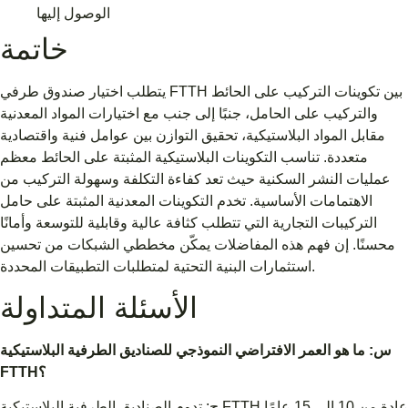
الوصول إليها
خاتمة
يتطلب اختيار صندوق طرفي FTTH بين تكوينات التركيب على الحائط
والتركيب على الحامل، جنبًا إلى جنب مع اختيارات المواد المعدنية
مقابل المواد البلاستيكية، تحقيق التوازن بين عوامل فنية واقتصادية
متعددة. تناسب التكوينات البلاستيكية المثبتة على الحائط معظم
عمليات النشر السكنية حيث تعد كفاءة التكلفة وسهولة التركيب من
الاهتمامات الأساسية. تخدم التكوينات المعدنية المثبتة على حامل
التركيبات التجارية التي تتطلب كثافة عالية وقابلية للتوسعة وأمانًا
محسنًا. إن فهم هذه المفاضلات يمكّن مخططي الشبكات من تحسين
استثمارات البنية التحتية لمتطلبات التطبيقات المحددة.
الأسئلة المتداولة
س: ما هو العمر الافتراضي النموذجي للصناديق الطرفية البلاستيكية
FTTH؟
ج: تدوم الصناديق الطرفية البلاستيكية FTTH عادة من 10 إلى 15 عامًا