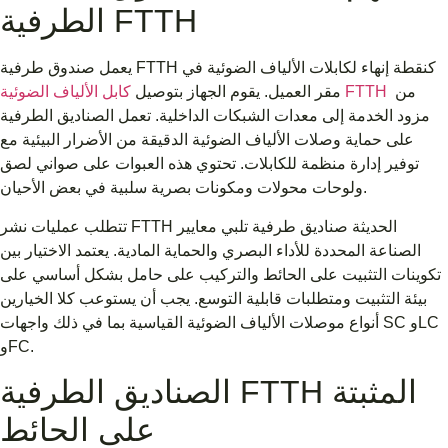
الطرفية FTTH
يعمل صندوق طرفية FTTH كنقطة إنهاء لكابلات الألياف الضوئية في
من
كابل الألياف الضوئية FTTH
مقر العميل. يقوم الجهاز بتوصيل
مزود الخدمة إلى معدات الشبكات الداخلية. تعمل الصناديق الطرفية
على حماية وصلات الألياف الضوئية الدقيقة من الأضرار البيئية مع
توفير إدارة منظمة للكابلات. تحتوي هذه العبوات على صواني لصق
ولوحات محولات ومكونات بصرية سلبية في بعض الأحيان.
تتطلب عمليات نشر FTTH الحديثة صناديق طرفية تلبي معايير
الصناعة المحددة للأداء البصري والحماية المادية. يعتمد الاختيار بين
تكوينات التثبيت على الحائط والتركيب على حامل بشكل أساسي على
بيئة التثبيت ومتطلبات قابلية التوسع. يجب أن يستوعب كلا الخيارين
أنواع موصلات الألياف الضوئية القياسية بما في ذلك واجهات SC وLC
وFC.
الصناديق الطرفية FTTH المثبتة
على الحائط