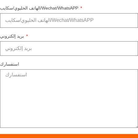
الهاتف الخليوي/سكايب/Wechat/WhatsAPP
بريد إلكتروني
استفسارك