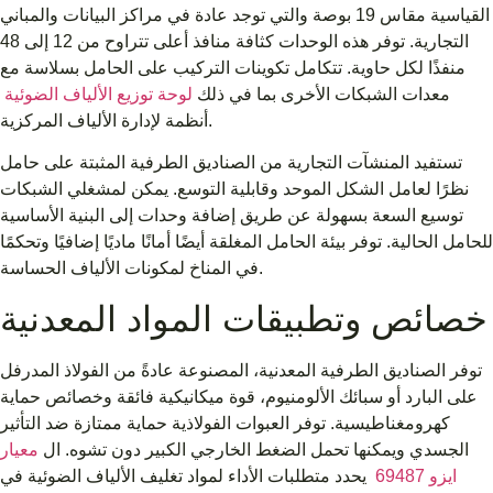
القياسية مقاس 19 بوصة والتي توجد عادة في مراكز البيانات والمباني
التجارية. توفر هذه الوحدات كثافة منافذ أعلى تتراوح من 12 إلى 48
منفذًا لكل حاوية. تتكامل تكوينات التركيب على الحامل بسلاسة مع
معدات الشبكات الأخرى بما في ذلك
لوحة توزيع الألياف الضوئية
أنظمة لإدارة الألياف المركزية.
تستفيد المنشآت التجارية من الصناديق الطرفية المثبتة على حامل
نظرًا لعامل الشكل الموحد وقابلية التوسع. يمكن لمشغلي الشبكات
توسيع السعة بسهولة عن طريق إضافة وحدات إلى البنية الأساسية
للحامل الحالية. توفر بيئة الحامل المغلقة أيضًا أمانًا ماديًا إضافيًا وتحكمًا
في المناخ لمكونات الألياف الحساسة.
خصائص وتطبيقات المواد المعدنية
توفر الصناديق الطرفية المعدنية، المصنوعة عادةً من الفولاذ المدرفل
على البارد أو سبائك الألومنيوم، قوة ميكانيكية فائقة وخصائص حماية
كهرومغناطيسية. توفر العبوات الفولاذية حماية ممتازة ضد التأثير
الجسدي ويمكنها تحمل الضغط الخارجي الكبير دون تشوه. ال
معيار
ايزو 69487
يحدد متطلبات الأداء لمواد تغليف الألياف الضوئية في