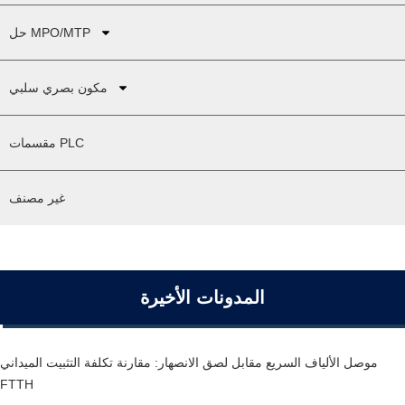
حل MPO/MTP
مكون بصري سلبي
مقسمات PLC
غير مصنف
المدونات الأخيرة
موصل الألياف السريع مقابل لصق الانصهار: مقارنة تكلفة التثبيت الميداني
FTTH