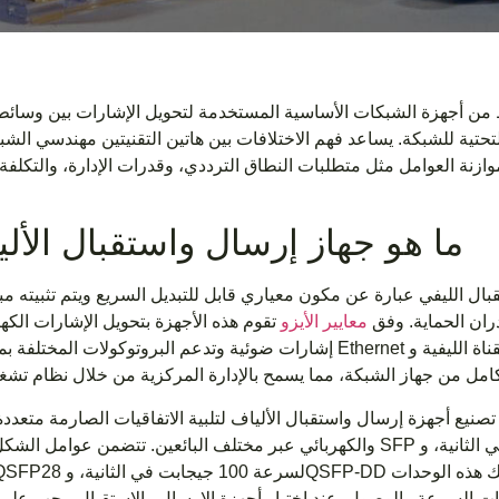
 من أجهزة الشبكات الأساسية المستخدمة لتحويل الإشارات بين وسائط
التحتية للشبكة. يساعد فهم الاختلافات بين هاتين التقنيتين مهندسي ال
زنة العوامل مثل متطلبات النطاق الترددي، وقدرات الإدارة، والتكلفة ا
ما هو جهاز إرسال واستقبال الأل
الليفي عبارة عن مكون معياري قابل للتبديل السريع ويتم تثبيته مباشرة في SFP أو SFP+
دران الحماية. وفق
معايير الأيزو
تقوم هذه الأجهزة بتحويل الإشارات الكهر
إشارات ضوئية وتدعم البروتوكولات المختلفة بما في ذلك Ethernet والقناة الليفية وSONET/SDH. يستمد جهاز
صنيع أجهزة إرسال واستقبال الألياف لتلبية الاتفاقيات الصارمة متعددة المصادر (MSAs) التي تضمن التوا
والكهربائي عبر مختلف البائعين. تتضمن عوامل الشكل الشائعة SFP لسرعة 1 جيجابت في الثانية، وSFP+ ل
إلى 3.5 واط حسب مواصفات السرعة والوصول. عند اختيار أجهزة الإرسال والاستقبال، يجب 