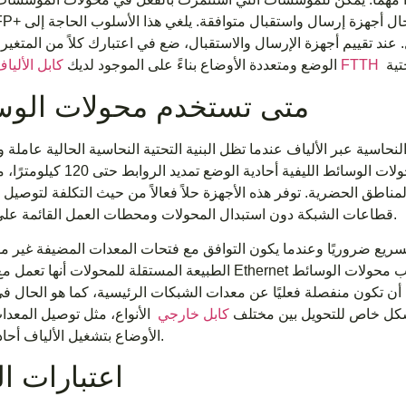
عند تقييم أجهزة الإرسال والاستقبال، ضع في اعتبارك كلاً من المتغيرا
كابل الألياف الضوئية FTTH
الوضع ومتعددة الأوضاع بناءً على الموجود لديك
متى تستخدم محولات الوس
حاسية عبر الألياف عندما تظل البنية التحتية النحاسية الحالية عاملة 
المسافة تمنع التوصيلات النحاسية المباشرة. يمكن لمحولات الوسائط الليفي
اطق الحضرية. توفر هذه الأجهزة حلاً فعالاً من حيث التكلفة لتوصيل ال
قطاعات الشبكة دون استبدال المحولات ومحطات العمل القائمة على النحاس.
ريع ضروريًا وعندما يكون التوافق مع فتحات المعدات المضيفة غير مؤ
الطبيعة المستقلة للمحولات أنها تعمل مع أي جهاز Ethernet بغض النظر عن الشركة المصنعة أو توفر الفتح
إلى أن تكون منفصلة فعليًا عن معدات الشبكات الرئيسية، كما هو الحال 
 بشكل خاص للتحويل بين مختلف
كابل خارجي
الأنواع، مثل توصيل المعدا
الأوضاع بتشغيل الألياف أحادية الوضع.
اعتبارات ا