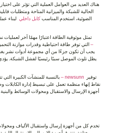
هناك العديد من العوامل العملية التي تؤثر على اختيا
الحالية للشبكة والميزانية المتاحة ومتطلبات قابلية
الضوئية، استخدم المناسب
كابل داخلي
لبناء عمل
تمثل موثوقية الطاقة اعتبارًا مهمًا آخر لعمليا
التي توفر طاقة احتياطية وقدرات موازنة التحم
يظل تلوث الموصل سببًا رئيسيًا لفشل الشبكة. يؤد
توفير
لوحة توزيع الألياف الضوئية – لوحة تصحيح الألياف – newsunn
بالنسبة للمنشآت الكبيرة التي 
نقاط إنهاء منظمة تعمل على تبسيط إدارة الكابلات وصي
أجهزة الإرسال والاستقبال ومحولات الوسائط والبنية 
تخدم كل من أجهزة إرسال واستقبال الألياف ومحولات ال
مختلفة. تتفوق أجهزة الإرسال والاستقبال الليفي