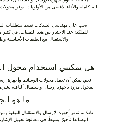
المتكاملة والأداء الأقصى من الأولويات. توفر محولات
يجب على مهندسي الشبكات تقييم متطلبات النطاق ا
للملكية عند الاختيار بين هذه التقنيات. في كثير
والاستقبال مع الطبقات الأساسية وطبقات التوزيع بينما تخدم محولات الوسائط متطلبات توصيل الحافة وتمديد الألياف.
1. هل يمكنني استخدام محول الوسائط مع جهاز إرسال واستقبال الألياف؟
نعم، يمكن أن تعمل محولات الوسائط وأجهزة إرسا
بمحول مزود بأجهزة إرسال واستقبال ألياف، بشرط أن يكون نوع الألياف والطول الموجي ومواصفات المسافة متوافقة بين الأجهزة.
2. ما هو الجهاز الذي يوفر أداءً أفضل لزمن الاستجابة؟
عادةً ما توفر أجهزة الإرسال والاستقبال الليفية 
الوسائط تأخيرًا بسيطًا في معالجة تحويل الإشارة