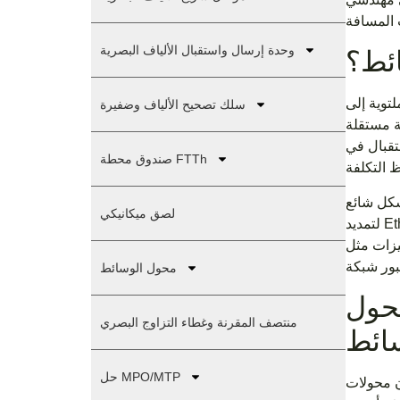
وحدة إرسال واستقبال الألياف البصرية
ئط؟
توية إلى
سلك تصحيح الألياف وضفيرة
ة مستقلة
تقبال في
صندوق محطة FTTh
لثانية، وتُستخدم بشكل شائع
لصق ميكانيكي
يزات مثل
محول الوسائط
محول
منتصف المقرنة وغطاء التزاوج البصري
ائط
حل MPO/MTP
ن محولات