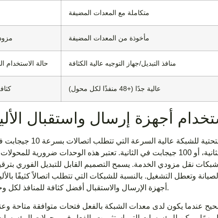
متكاملة مع المعدات المضيفة
مأخوذة من المعدات المضيفة
مزود 
منافذ التبديل/جهاز التوجيه عالية الكثافة
حالة الاستخدام ال
عالية جدًا (+48 منفذًا لكل محول)
كثافة
تخدام أجهزة إرسال واستقبال الأل
اختر أجهزة إرسال واستقبال الألياف عند نشر البنية التحتية للشبكة
أو 25 جيجابت في الثانية، أو 40 جيجابت في الثانية، أو 100 جيجابت في الثانية. تعتبر هذه الوحدات ضرورية ل
شبكات نقل مزودي الخدمة. يسمح التصميم القابل للتبديل الفوري بترقي
انة وتعطل التشغيل. بالنسبة للشبكات التي تتطلب اتصالاً كثيفًا بالأل
أجهزة الإرسال والاستقبال أفضل كثافة للمنافذ لكل وحدة حامل.
 الصحيح عندما يكون لدى معدات الشبكة بالفعل فتحات متوافقة متاحة وعن
مرًا مهمًا. يمكن للمؤسسات التي استثمرت بالفعل في محولات المؤسسات