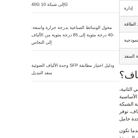
40G إلى شبكة 10G
إدارة
الطاقة
محول الوسائط الصناعية بدرجة حرارة واسعة:
-40 درجة مئوية إلى 85 درجة مئوية من الألياف
نموذجية
إلى النحاس
 المنفذ
وحدة الألياف الضوئية SFP ودليل اختيار مطابقة
ياف؟
منفذ التبديل
 عالية السرعة التي تتطلب اتصالات بسرعة 10 جيجابت في الثانية،
لمحولات الأساسية
ة الشبكة
ياف، توفر
دما تكون
 المزودة