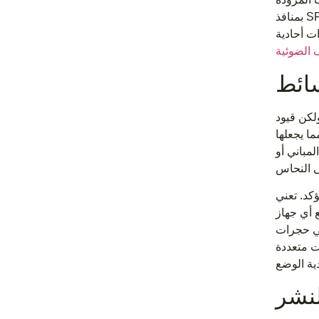
بمنافذ SFP+ المتوفرة إضافة قدرة الألياف ببساطة عن طريق إدخال أجهزة إرسال واستقبال متوافقة. يلغي هذا الأسلوب الحاجة إلى
ت أحادية
ائط
ولكن قيود
ة أحادية الوضع تمديد الروابط حتى 120 كيلومترًا، مما يجعلها
مباني أو
كد. تعني
ة. تناسب محولات الوسائط
في حجرات
ت متعددة
لنشر