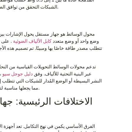
نوع الدعم، والحد الأقصى لتصنيفات المسافة.
الشبكات التحقق من توافق ال
محول الوسائط هو جهاز مستقل يحول الإشارات بين و
وضع واحد أو وضع متعدد
كابل الألياف الضوئية
. على 
تتطلب مصدر طاقة خاصًا بها ومبيتًا. تم تصميم هذه ال
لتمديد Ethernet عبر البنية التحتية للألياف. وفق
دليل جوجل سيو
،
النشر البسيطة أو الوضع المُدار للشبكات التي تتطلب إ
التفاوض التلقائي، والإطارات الضخمة، وعبور شبكة VLAN، مما يجعلها مناسبة لتطبيقات المؤسسات.
الاختلافات الرئيسية: جه
الفرق الأساسي يكمن في نهج التكامل. تعد أجهزة ا