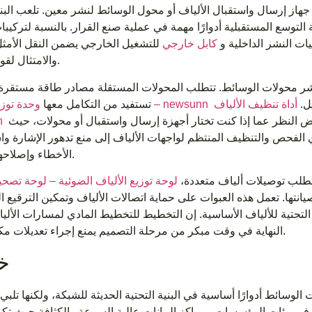
ر جهاز إرسال واستقبال الألياف أو محول الوسائط لنشر معين. تلعب البني
 التوسع المستقبلية أدوارًا مهمة في عملية صنع القرار. بالنسبة لتركيبا
يات النشر الداخلية و
كابل خارجي
للتشغيل الخارجي يضمن النقل الأمثل
والامتثال لقوانين البناء.
ت نشر محولات الوسائط. تتطلب المحولات المستقلة مصادر طاقة مستقرة وغ
يل.
أداة تنظيف الألياف –
وحدة توزيع الطاقة – newsunn
تستفيد من التكامل معها
يجب أن تكون جزءًا من أي مجموعة أدوات نشر بغض النظر عما إذا كنت تختار أجهزة إرسال واستقبال أو محولات، حيث
n
ي الفحص والتنظيف المنتظم لواجهات الألياف إلى منع تدهور الإشارة 
الأخطاء وإصلاحها المكلفة.
تتطلب توصيلات ألياف متعددة،
انتها. تعمل هذه العبوات على حماية اتصالات الألياف وتمكين الترقيع ا
التحتية للألياف الأساسية. إن التخطيط للتخطيط المادي لمسارات الألي
النهاية في وقت مبكر من مرحلة التصميم يمنع إجراء تعديلات مكلفة لاحقًا.
خ
وسائط أدوارًا أساسية في البنية التحتية الحديثة للشبكة، ولكنها تلبي
ة في بيئات المؤسسات ومراكز البيانات عالية السرعة والكثافة حيث تكون