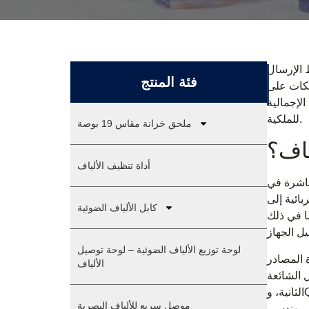
 الإرسال
فئة المنتج
شبكات على
لإجمالية
للملكية.
ملحق خزانة مقاس 19 بوصة
ياف؟
أداة تنظيف الألياف
 أو QSFP أو
بائية إلى
كابل الألياف الضوئية
 الإرسال والاستقبال
لوحة توزيع الألياف الضوئية – لوحة توصيل
فق الميكانيكي
الألياف
سرعة 10 جيجابت في
الثانية، وQSFP28 لسرعة 100 جيجابت في الثانية، وQSFP-DD الأحدث لتطبيقات 400 جيجابت في الثانية. تستهلك هذه الوحدات
موصل سريع للألياف البصرية
على مهندسي