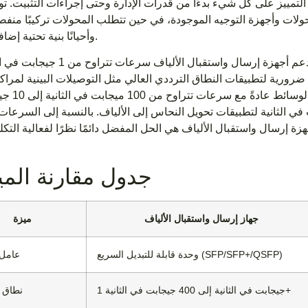
لتمييز على كل شيء بدءًا من قدرات الإدارة وحتى إجراءات التثبيت. تو
ولات وأجهزة التوجيه الموجودة، في حين تتطلب المحولات تركيبًا منفصل
وأحيانًا بنية تحتية إضافية للتبريد.
تختلف قدرات الأداء بشكل كبير بين هذه الحلول. تدعم أجهزة إرسال واستقبا
ها ضرورية لتطبيقات النطاق الترددي العالي مثل التوصيلات البينية لمراكز
والشبكات الأساسية للمؤسسات
تركيز معظم عمليات النشر على 1 جيجابت في الثانية لتطبيقات تحويل النحاس إلى الألياف. بالنسبة إلى السر
زة إرسال واستقبال الألياف هي الحل المفضل دائمًا نظرًا لفعالية التكل
جدول مقارنة الم
جهاز إرسال واستقبال الألياف
ميزة
وحدة قابلة للتبديل السريع (SFP/SFP+/QSFP)
عامل
1 جيجابت في الثانية إلى 400 جيجابت في الثانية+
نطاق 