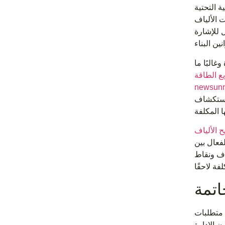
ة التحتية
ت الألياف
 للإشارة
البًا ما
newsun
واستكشاف
لفعال بين
اف ونقاط
اتمة
 متطلبات
 الإدارة