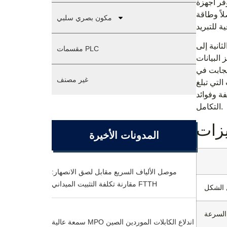
فر أجهزة
اً وطاقة
مكون بصري سلبي
ل الألياف سرعات تتراوح من 1 جيجابت في الثانية إلى
مقسمات PLC
 البيانات
. تتعامل محولات الوسائط عادةً مع سرعات تتراوح من 100 ميجابت في الثانية إلى 10 جيجابت في
غير مصنف
عات التي تبلغ
فة وفوائد
التكامل.
يزات
المدونات الأخيرة
موصل الألياف السريع مقابل لصق الانصهار:
مقارنة تكلفة التثبيت الميداني FTTH
 الشكل
السرعة
سمعة عالية MPO اندلاع الكابلات الموردين الصين