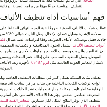
الطاقة
التي تدعم عمليات معدات الشبكة، تشكل بروتوكولات
التنظيف المناسبة جزءًا مهمًا من برامج الصيانة الوقائية.
فهم أساسيات أداة تنظيف الألياف
تتطلب شبكات الألياف الضوئية ظروفًا نقية للوجه النهائي للحفاظ على
سلامة الإشارة وتقليل فقدان الإدخال. يمثل التلوث حوالي 80% من
حالات فشل توصيلات الألياف الضوئية، وفقًا لدراسات الصناعة. ال
فئة
أدوات تنظيف الألياف
يشمل الحلول الميكانيكية والكيميائية المصممة
لإزالة الغبار والزيوت وبصمات الأصابع والملوثات الأخرى من واجهات
الموصل. يعمل التنظيف المناسب على إطالة عمر المعدات ويضمن
الامتثال لمعايير الجودة العالمية مثل
ايزو 69487
لأجهزة ربط الألياف
الضوئية.
تختلف بيئات الشبكة بشكل كبير في متطلبات التنظيف الخاصة بها.
تواجه تركيبات الكابلات الداخلية في بيئات مراكز البيانات الخاضعة
للرقابة مخاطر تلوث مختلفة مقارنة بعمليات نشر الكابلات الخارجية
المعرضة لعناصر الطقس. يؤثر هذا الاختلاف الأساسي على أسلوب
التنظيف الذي يوفر النتائج المثلى لكل سيناريو.
المعايير الفنية للبنية
التحتية للألياف
مواصلة التطور مع توسع الشبكات لتلبية متطلبات