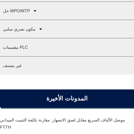
حل MPO/MTP
مكون بصري سلبي
مقسمات PLC
غير مصنف
المدونات الأخيرة
موصل الألياف السريع مقابل لصق الانصهار: مقارنة تكلفة التثبيت الميداني
FTTH