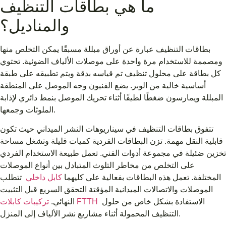
ما هي بطاقات التنظيف
والمناديل؟
بطاقات التنظيف عبارة عن أوراق مبللة مسبقًا يمكن التخلص منها
ومصممة للاستخدام مرة واحدة على موصلات الألياف الضوئية. تحتوي
كل بطاقة على محلول تنظيف تم قياسه بدقة ويتم تطبيقه على طبقة
أساسية خالية من الوبر. يضع الفنيون وجه الموصل على المنطقة
المبللة ويمارسون ضغطًا لطيفًا أثناء تحريك الموصل بنمط دائري لإذابة
الملوثات وجمعها.
تتفوق بطاقات التنظيف في سيناريوهات النشر الميداني حيث تكون
قابلية النقل مهمة. تزن البطاقات الفردية كميات قليلة وتشغل مساحة
تخزين ضئيلة في مجموعة أدوات الفني. تعمل طبيعة الاستخدام الفردي
على التخلص من مخاطر التلوث المتبادل بين أنواع الموصلات
المختلفة. تعمل هذه البطاقات بفعالية على كليهما
كابل داخلي
تتطلب
الموصلات والاتصالات الميدانية المؤقتة التحقق السريع قبل التثبيت
الاستفادة بشكل خاص من حلول
تركيبات كابلات FTTH
النهائي.
التنظيف المحمولة أثناء مشاريع نشر الألياف إلى المنزل.