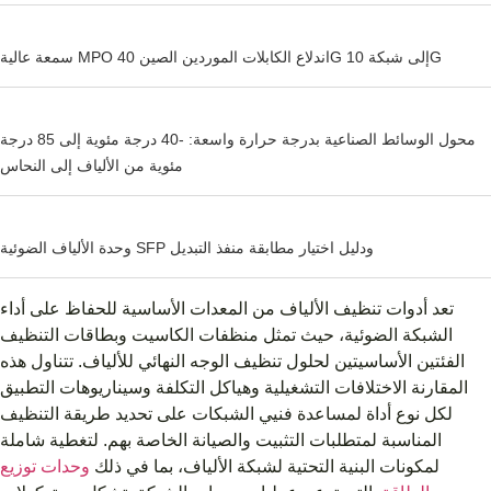
سمعة عالية MPO اندلاع الكابلات الموردين الصين 40G إلى شبكة 10G
محول الوسائط الصناعية بدرجة حرارة واسعة: -40 درجة مئوية إلى 85 درجة
مئوية من الألياف إلى النحاس
وحدة الألياف الضوئية SFP ودليل اختيار مطابقة منفذ التبديل
تعد أدوات تنظيف الألياف من المعدات الأساسية للحفاظ على أداء
الشبكة الضوئية، حيث تمثل منظفات الكاسيت وبطاقات التنظيف
الفئتين الأساسيتين لحلول تنظيف الوجه النهائي للألياف. تتناول هذه
المقارنة الاختلافات التشغيلية وهياكل التكلفة وسيناريوهات التطبيق
لكل نوع أداة لمساعدة فنيي الشبكات على تحديد طريقة التنظيف
المناسبة لمتطلبات التثبيت والصيانة الخاصة بهم. لتغطية شاملة
لمكونات البنية التحتية لشبكة الألياف، بما في ذلك
وحدات توزيع