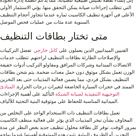
إلى إنشاء نقطة تفتيش طبيعية للصيانة، مما يدعم أنظمة إدارة الجودة
التي تتطلب إجراءات صيانة يمكن التحقق منها. يؤتي الاستثمار الأولي
الأعلى في أجهزة تنظيف الكاسيت ثماره عندما تتجاوز أحجام التنظيف
السنوية عدة مئات من عمليات فحص الموصل.
متى تختار بطاقات التنظيف
الفنيين الميدانيين الذين يعملون على
كابل خارجي
تفضل التركيبات
والإصلاحات الطارئة بطاقات التنظيف لراحتهم. تتطلب خدمات
الاتصالات الميدانية وشركات المرافق ومقاولو التركيب أدوات خفيفة
الوزن تعمل بشكل موثوق دون حمل معدات ضخمة. يتم شحن بطاقات
التنظيف بشكل فردي، مما يضمن فعالية المذيبات حتى بعد التخزين
الممتد في حجرات السيارة الخاضعة لتغيرات درجات الحرارة.
المبادئ
التوجيهية التنفيذية لصيانة الشبكة
التأكيد على أهمية الإجراءات
الميدانية المناسبة للحفاظ على موثوقية البنية التحتية للألياف.
تعمل بطاقات التنظيف ذات الاستخدام الواحد على التخلص من
المخاوف بشأن تبخر المذيبات الذي يؤثر على فعالية منظف الكاسيت
بمرور الوقت. توفر كل بطاقة محلول تنظيف جديد بغض النظر عن مدة
التخزين أو الظروف البيئية. تثبت هذه الموثوقية أهميتها عندما يواجه