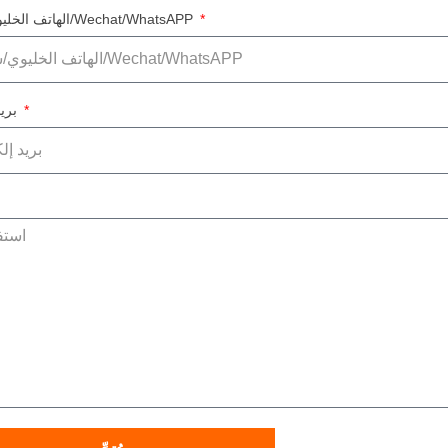
الهاتف الخليوي/سكايب/Wechat/WhatsAPP
بريد إلكتروني
ا