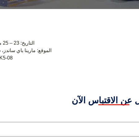
التاريخ: 23 – 25 مايو 2017
الموقع: مارينا باي ساندز،
جناحنا: 08