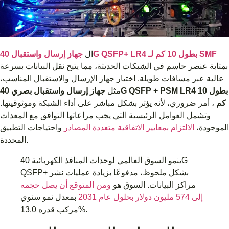
جهاز إرسال واستقبال 40G QSFP+ LR4 بطول 10 كم لـ SMF
ال
بمثابة عنصر حاسم في الشبكات الحديثة، مما يتيح نقل البيانات بسرعة
عالية عبر مسافات طويلة. اختيار جهاز الإرسال والاستقبال المناسب،
مثل
جهاز إرسال واستقبال بصري 40G QSFP + PSM LR4 بطول 10
كم
، أمر ضروري، لأنه يؤثر بشكل مباشر على أداء الشبكة وموثوقيتها.
وتشمل العوامل الرئيسية التي يجب مراعاتها التوافق مع المعدات
الموجودة،
الالتزام بمعايير الاتفاقية متعددة المصادر
واحتياجات التطبيق
المحددة.
ينمو السوق العالمي لوحدات المنافذ الكهربائية 40G
QSFP+ بشكل ملحوظ، مدفوعًا بزيادة عمليات نشر
مراكز البيانات. السوق هو
ومن المتوقع أن يصل حجمه
إلى 574 مليون دولار بحلول عام 2031
بمعدل نمو سنوي
مركب قدره 13.0%.