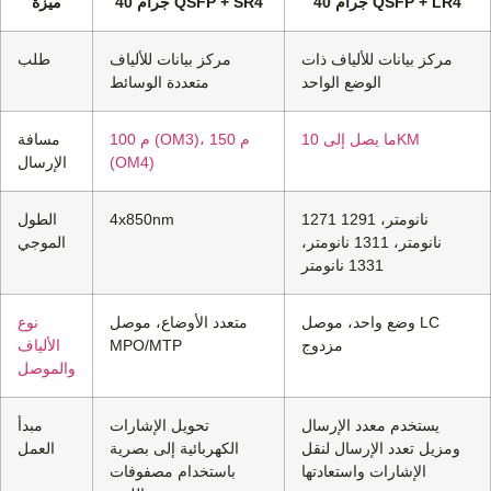
40 جرام QSFP + LR4
40 جرام QSFP + SR4
ميزة
مركز بيانات للألياف ذات
مركز بيانات للألياف
طلب
الوضع الواحد
متعددة الوسائط
ما يصل إلى 10KM
100 م (OM3)، 150 م
مسافة
(OM4)
الإرسال
1271 نانومتر، 1291
4x850nm
الطول
نانومتر، 1311 نانومتر،
الموجي
1331 نانومتر
وضع واحد، موصل LC
متعدد الأوضاع، موصل
نوع
مزدوج
MPO/MTP
الألياف
والموصل
يستخدم معدد الإرسال
تحويل الإشارات
مبدأ
ومزيل تعدد الإرسال لنقل
الكهربائية إلى بصرية
العمل
الإشارات واستعادتها
باستخدام مصفوفات