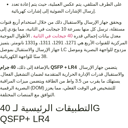
على الطرف المتلقي، يتم عكس العملية، حيث يتم إعادة تعدد
إرسال الإشارات الضوئية إلى إشارات كهربائية.
ويحقق جهاز الإرسال والاستقبال ذلك من خلال استخدام أربع قنوات
مستقلة، ترسل كل منها بسرعة 10 جيجابت في الثانية، مما يؤدي إلى
معدل بيانات إجمالي قدره
40 جيجابت في الثانية
. الأطوال الموجية
المركزية للقنوات الأربع هي 1271، 1291، 1311، و1331 نانومتر. يتميز
جهاز الإرسال والاستقبال بموصل LC مزدوج للواجهة البصرية وموصل
38 سنًا للواجهة الكهربائية.
يتضمن جهاز الإرسال
40 جرام QSFP + LR4
بالإضافة إلى ذلك،
والاستقبال قدرات الإدارة الحرارية المتقدمة لضمان التشغيل الفعال.
يستهلك ما يقرب من 3.5 واط من الطاقة ويتضمن ميزات المراقبة
البصرية الرقمية (DOM) للتشخيص في الوقت الفعلي، مما يعزز
التوافق مع المنصات المختلفة.
التطبيقات الرئيسية لـ 40G
QSFP+ LR4