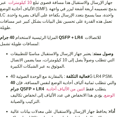
جهاز الإرسال والاستقبال هذا مسافة قصوى تبلغ
10 كيلومترات
عبر
الألياف أحادية الوضع (SMF). يدمج تصميمه أربعة أشعة ليزر في واجهة
LC واحدة، مما يسمح بتعدد الإرسال بكفاءة على ألياف بصرية واحدة.
تعمل هذه القدرة على تحسين نقل البيانات بشكل كبير عبر مسافات
طويلة.
للاتصالات
40 جرام QSFP + LR4
المزايا الرئيسية لاستخدام
لمسافات طويلة تشمل:
وصول ممتد
: يعتبر جهاز الإرسال والاستقبال مناسبًا للتطبيقات
التي تتطلب وصولاً يصل إلى 10 كيلومترات، مما يضمن الاتصال
الموثوق به عبر الشبكات الكبيرة.
فعالية التكلفة
: بالمقارنة مع الوحدة الضوئية 40G LR4 PSM،
والتي تتطلب ثمانية ألياف أحادية الوضع لنفس المسافة، فإن
40
يتطلب فقط
اثنين من الألياف أحادية
جرام QSFP + LR4
الوضع
. يؤدي هذا الانخفاض في عدد الألياف إلى انخفاض تكاليف
التركيب والصيانة.
أداء
: يحافظ جهاز الإرسال والاستقبال على معدلات بيانات عالية