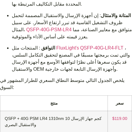
المحددة مقابل التكاليف المرتبطة بها.
المتانة والامتثال
: إن أجهزة الإرسال والاستقبال المصممة لتحمل
ظروف التشغيل القاسية قد تبرر ارتفاع الأسعار. على سبيل
متوافق مع معايير الصناعة، مما
QSFP-40G-PSM-LR4
المثال،
يعزز قيمته على أساس الأداء والموثوقية.
،
FluxLight's QSFP-40G-LR4-FLT
: المنتجات مثل
التوافق
والتي تمت برمجتها مسبقًا في المصنع لتحقيق التكامل السلس،
قد يكون سعرها أعلى نظرًا لتوافقها الأوسع مع أجهزة الإرسال
والاستقبال OEM وأجهزة الإرسال التابعة لجهات خارجية.
يلخص الجدول التالي متوسط ​​النطاق السعري للطراز المشهور في
السوق:
سعر
منتج
$119.00
QSFP + 40G PSM LR4 1310nm 10 كجم جهاز الإرسال
والاستقبال البصري