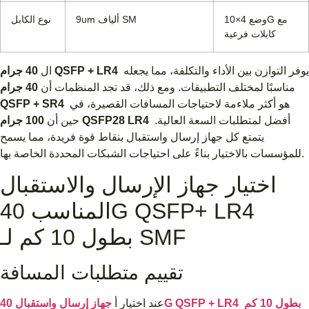
وضع 4×10G مع
9um ألياف SM
نوع الكابل
كابلات فرعية
يوفر التوازن بين الأداء والتكلفة، مما يجعله
40 جرام QSFP + LR4
ال
مناسبًا لمختلف التطبيقات. ومع ذلك، قد تجد المنظمات أن
40 جرام
هو أكثر ملاءمة لاحتياجات المسافات القصيرة، في
QSFP + SR4
أفضل لمتطلبات السعة العالية.
100 جرام QSFP28 LR4
حين أن
يتمتع كل جهاز إرسال واستقبال بنقاط قوة فريدة، مما يسمح
للمؤسسات بالاختيار بناءً على احتياجات الشبكات المحددة الخاصة بها.
اختيار جهاز الإرسال والاستقبال
المناسب 40G QSFP+ LR4
بطول 10 كم لـ SMF
تقييم متطلبات المسافة
جهاز إرسال واستقبال 40G QSFP + LR4 بطول 10 كم
عند اختيار أ