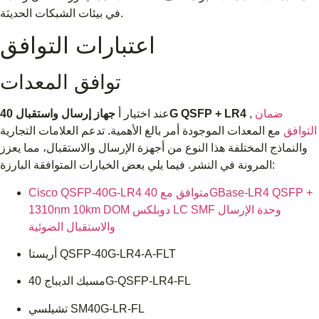
في بيئات الشبكات الحديثة.
اعتبارات التوافق
توافق المعدات
ضمان
,
جهاز إرسال واستقبال 40G QSFP + LR4
عند اختيار أ
التوافق
مع المعدات الموجودة أمر بالغ الأهمية. تدعم العلامات التجارية
والنماذج المختلفة هذا النوع من أجهزة الإرسال والاستقبال، مما يعزز
المرونة في النشر. فيما يلي بعض الخيارات المتوافقة البارزة:
Cisco QSFP-40G-LR4 متوافق مع 40GBase-LR4 QSFP +
1310nm 10km DOM دوبلكس LC SMF وحدة الإرسال
والاستقبال الضوئية
أريستا QSFP-40G-LR4-A-FLT
مسبك الديباج 40G-QSFP-LR4-FL
تشيلسي SM40G-LR-FL