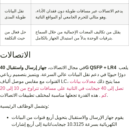
يدعم الاتصالات عبر مسافات طويلة دون فقدان الأداء،
نقل البيانات
وهو مثالي للحرم الجامعي أو المواقع النائية.
طويلة المدى
يقلل من تكاليف المعدات الإجمالية من خلال السماح
حل فعال من
بترقيات الوحدة بدلاً من استبدال الجهاز بالكامل.
حيث التكلفة
الاتصالات
يلعب
جهاز إرسال واستقبال 40G QSFP + LR4
في مجال الاتصالات،
دورًا حيويًا في دعم نقل البيانات عالي السرعة. ويتميز بتصميم رباعي
القنوات مع مقابس موصل ألياف LC، مما يتيح ذلك
معدلات بيانات
تصل إلى 40 جيجابت في الثانية على مسافات تتراوح من 10 إلى 20
. هذه القدرة تجعلها مناسبة لمختلف تطبيقات الاتصالات.
كم
وتشمل الوظائف الرئيسية:
يقوم جهاز الإرسال والاستقبال بتحويل أربع قنوات من البيانات
الكهربائية بسرعة 10.3125 جيجابت/ثانية إلى أربع إشارات