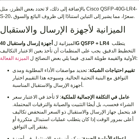
بالإضافة إلى ذلك، لا تحدد بعض الطرز، مثل Cisco QSFP-40G-LR4-
S-20، سعرًا، مما يشير إلى التباين استنادًا إلى ظروف البائع والسوق.
الميزانية لأجهزة الإرسال والاستقبال
يتطلب
أجهزة إرسال واستقبال 40G QSFP + LR4
الميزانية ل
التخطيط الدقيق. يجب على المنظمات أن تأخذ بعين الاعتبار التكاليف
:
الأولية والقيمة طويلة المدى. فيما يلي بعض النصائح ل
الميزنة الفعالة
تقييم احتياجات الشبكة
: تحديد مواصفات الأداء المطلوبة ومدى
التوافق مع البنية التحتية الحالية. وسيوجه هذا التقييم اختيار
أجهزة الإرسال والاستقبال المناسبة.
عامل في التكلفة الإجمالية للملكية
: لا تأخذ في الاعتبار سعر
الشراء فحسب، بل أيضًا التثبيت والصيانة والترقيات المحتملة.
قد يتحمل جهاز الإرسال والاستقبال ذو السعر المنخفض تكاليف
أعلى بمرور الوقت إذا كان يتطلب عمليات استبدال متكررة أو
يفتقر إلى التوافق.
إعطاء الأولوية للجودة
: يمكن أن يؤدي الاستثمار في أجهزة