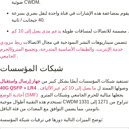
ضوئية CWDM.
يقوم بمضاعفة هذه الإشارات في قناة واحدة لنقل بصري بسرعة
40 جيجابت / ثانية.
.
يدعم مدى يصل إلى 10 كم
مصممة للاتصالات لمسافات طويلة
تتضمن سيناريوهات النشر النموذجية في مجال الاتصالات
ربط مزودي
خدمة الإنترنت، والطبقات الأساسية المتدرجة، وتجميع المترو/الحرم
.
الجامعي
شبكات المؤسسات
تستفيد شبكات المؤسسات أيضًا بشكل كبير من
جهاز إرسال واستقبال
. وصولها الممتد ل
ما يصل إلى 10 كم عبر الألياف
40G QSFP + LR4
يجعلها مثالية للحرم الجامعي وشبكات المترو.
أحادية الوضع (SMF)
تستخدم هذه التقنية أطوال موجية CWDM تتراوح من 1271 إلى 1331
نانومتر، مما يضمن التوافق مع المعدات من فئة الناقل.
توضح الميزات التالية دورها في ترقيات شبكة المؤسسة: