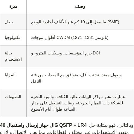
وصف
ميزة
ما يصل إلى 10 كم عبر الألياف أحادية الوضع (SMF)
يصل
أطوال موجات CWDM (1271–1331 نانومتر)
تكنولوجيا
حرم المؤسسات، وشبكات المترو، وDCI
حالة
الاستخدام
وصول ممتد، تشتت أقل، متوافق مع المعدات من فئة
المزايا
الناقل
عمليات نشر مراكز البيانات عالية الكثافة، والبنية التحتية
التطبيقات
للشبكة ذات المهام الحرجة، وبيئات التشغيل على مدار
الساعة طوال أيام الأسبوع
وبالتالي، فهو بمثابة حل
جهاز إرسال واستقبال 40G QSFP + LR4
ال
متعدد الاستخدامات عبر مختلف القطاعات، مما يعزز الاتصال والأداء