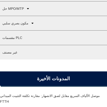
حل MPO/MTP
مكون بصري سلبي
مقسمات PLC
غير مصنف
المدونات الأخيرة
موصل الألياف السريع مقابل لصق الانصهار: مقارنة تكلفة التثبيت الميداني
FTTH