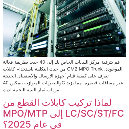
قم بترقية مركز البيانات الخاص بك إلى 40 جيجا بطريقة فعالة
من حيث التكلفة باستخدام كابلات OM2 MPO Trunk الموجودة.
تعرف على كيفية قيام أجهزة الإرسال والاستقبال الحديثة
والبصريات المتوازية بتمكين 40G عبر مسافات قصيرة، مما يزيد
من استثمار البنية التحتية لديك.
لماذا تركيب كابلات القطع من
MPO/MTP إلى LC/SC/ST/FC
في عام 2025؟