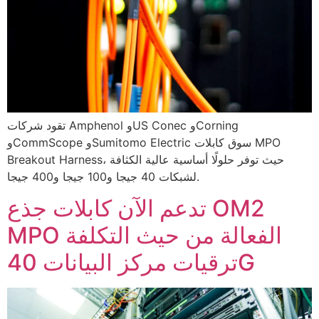
تقود شركات Amphenol وUS Conec وCorning
وCommScope وSumitomo Electric سوق كابلات MPO
Breakout Harness، حيث توفر حلولًا أساسية عالية الكثافة
لشبكات 40 جيجا و100 جيجا و400 جيجا.
تدعم الآن كابلات جذع OM2
MPO الفعالة من حيث التكلفة
ترقيات مركز البيانات 40G