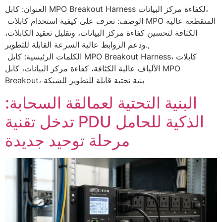
العنوان: كابل MPO Breakout Harness لكفاءة مركز البيانات،
الوصف: تعرف على كيفية استخدام كابلات MPO المتقطعة عالية
الكثافة لتحسين كفاءة مركز البيانات، وتقليل تعقيد الكابلات،
ودعم الروابط عالية السرعة القابلة للتطوير.,
الكلمات الرئيسية: كابل MPO Breakout Harness، كابلات
الألياف عالية الكثافة، كفاءة مركز البيانات، كابل MPO
Breakout، بنية تحتية قابلة للتطوير للشبكة
البنية التحتية لعمالقة السحابة:
تدخل تقنية PDU الذكية للحامل
مرحلة توحيد جديدة