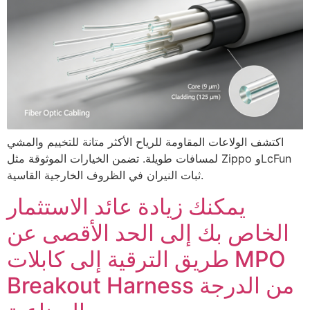
اكتشف الولاعات المقاومة للرياح الأكثر متانة للتخييم والمشي
لمسافات طويلة. تضمن الخيارات الموثوقة مثل Zippo وLcFun
ثبات النيران في الظروف الخارجية القاسية.
يمكنك زيادة عائد الاستثمار
الخاص بك إلى الحد الأقصى عن
طريق الترقية إلى كابلات MPO
Breakout Harness من الدرجة