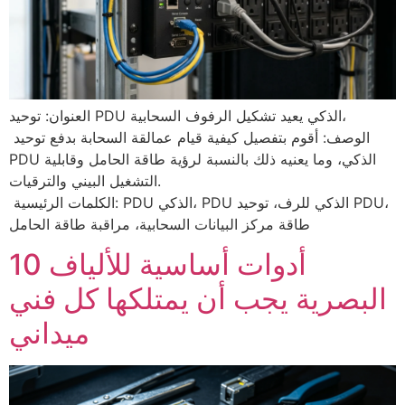
العنوان: توحيد PDU الذكي يعيد تشكيل الرفوف السحابية،
الوصف: أقوم بتفصيل كيفية قيام عمالقة السحابة بدفع توحيد
PDU الذكي، وما يعنيه ذلك بالنسبة لرؤية طاقة الحامل وقابلية
التشغيل البيني والترقيات.
الكلمات الرئيسية: PDU الذكي، PDU الذكي للرف، توحيد PDU،
طاقة مركز البيانات السحابية، مراقبة طاقة الحامل
10 أدوات أساسية للألياف
البصرية يجب أن يمتلكها كل فني
ميداني