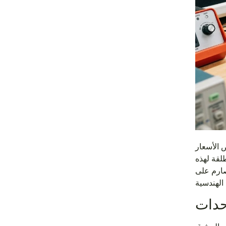
 الآخر. أخبر المشترين الصغار
لقة لهذه
صارم على