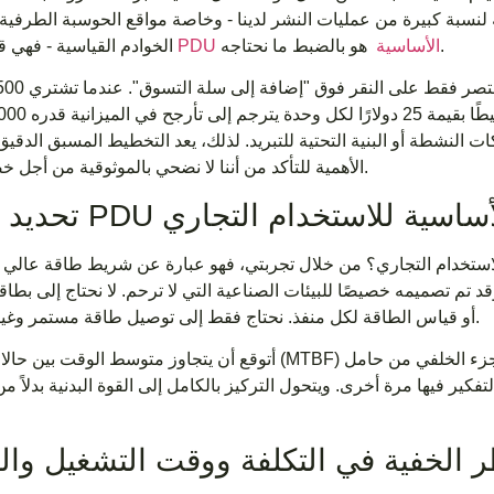
بة لنسبة كبيرة من عمليات النشر لدينا - وخاصة مواقع الحوسبة الطرفية
هو بالضبط ما نحتاجه.
وحدة PDU الأساسية
الخوادم القياسية - فهي ق
لنشطة أو البنية التحتية للتبريد. لذلك، يعد التخطيط المسبق الدقيق أ
الأهمية للتأكد من أننا لا نضحي بالموثوقية من أجل خصم سريع.
لاستخدام التجاري؟ من خلال تجربتي، فهو عبارة عن شريط طاقة عالي ا
 تصميمه خصيصًا للبيئات الصناعية التي لا ترحم. لا نحتاج إلى بطاقات شبكة SNMP، أو تبديل الم
أو قياس الطاقة لكل منفذ. نحتاج فقط إلى توصيل طاقة مستمر وغير منقوص.
أتوقع أن يتجاوز متوسط ​​الوقت بين حالات الفشل (MTBF) لهذه الوحدات 100000 ساعة. بمجرد تثبيتها ف
لتفكير فيها مرة أخرى. ويتحول التركيز بالكامل إلى القوة البدنية بدلاً م
 الخفية في التكلفة ووقت التشغيل والت