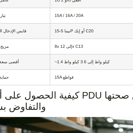
1U أو 2U أفقي
عامل
15A / 16A / 20A
تيار
نيما 5-15P أو إيك C20
قابس الإدخال ا
8x إلى 12x C13
مزيج 
~1.4 كيلو واط إلى 3.6 كيلو واط
أقصى سعة 
15A قواطع
حماية 
كيفية الحصول على أوامر PDU الأساسية والتحقق
والتفاوض بشأنها