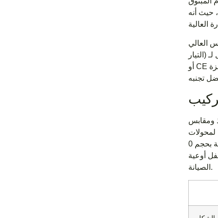
م المبثوق
 حيث أنه
ادًا على تصنيف
التيار) غير قابلة للتفاوض لمنع تراكم الحرارة. الشهادات التنظيمية لها أهمية كبيرة؛ أتحقق دائمًا من الامتثال لـ UL 62368-1 أو cTUVus
أو CE لإبقاء مقدمي خدمات التأمين ومديري المرافق ومفتشي السلامة المحليين سعداء. يعد الفشل في فحص الحرائق بسبب الأجهزة
تركيب
فذ ومقابس
ة لمحولات
الشبكة الموجودة أعلى الحامل أو وحدات رأسية ضخمة بحجم 0U لأرفف حوسبة كثيفة شديدة التقارب، يجب أن تعمل العمليات
 العرضي أثناء
الصيانة.