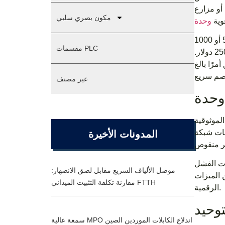
 أو مزارع
مكون بصري سلبي
وية
إن تحديد مصادر هذه المنتجات على نطاق واسع لا يقتصر فقط على النقر فوق "إضافة إلى سلة التسوق". عندما تشتري 500 أو 1000
مقسمات PLC
وحدة في المرة الواحدة، فإن فرق السعر الذي يبدو بسيطًا بقيمة 25 دولارًا لكل وحدة يترجم إلى تأرجح في الميزانية قدره 25000 دولار.
مرًا بالغ
غير مصنف
لموثوقية
نفذ عن بعد،
المدونات الأخيرة
ي الجزء الخلفي من حامل
موصل الألياف السريع مقابل لصق الانصهار:
ن الميزات
مقارنة تكلفة التثبيت الميداني FTTH
الرقمية.
وحيد
سمعة عالية MPO اندلاع الكابلات الموردين الصين