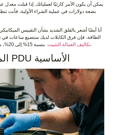
أنا أيضًا أشعر بالقلق الشديد بشأن التقييس الميكانيك
الطاقة، فإن فرق الكابلات لديك ستضيع ساعات في 
بنسبة 15% إلى 20%، مما يؤدي إلى محو أي وفورات تم تحقيقها خلال مرحلة شراء الأجهزة بشكل كامل.
تكاليف العمالة التثبيت
المواصفات الرئيسية للمقارنة في خيارات PDU الأساسية