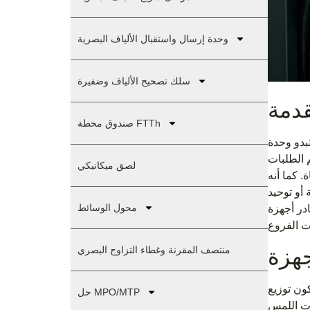
وحدة إرسال واستقبال الألياف البصرية
سلك تصحيح الألياف وضفيرة
دمة
صندوق محطة FTTh
 كبيرة لها آثار حقيقية
 الطلبات
لصق ميكانيكي
 كما أنه
أو توحيد
محول الوسائط
 الأساسية
منتصف المقرنة وغطاء التزاوج البصري
ون توزيع
حل MPO/MTP
شات اللمس