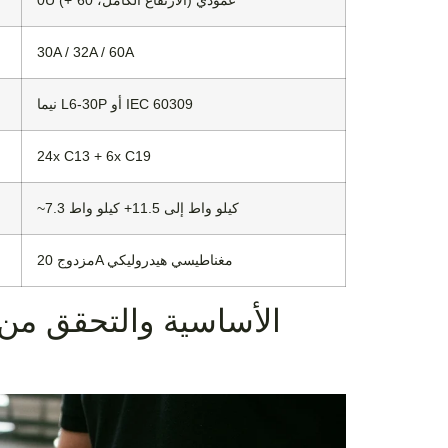
0U عمودي (الارتفاع الكامل، 60″+)
30A / 32A / 60A
نيما L6-30P أو IEC 60309
24x C13 + 6x C19
~7.3 كيلو واط إلى 11.5+ كيلو واط
مزدوج 20A مغناطيسي هيدروليكي