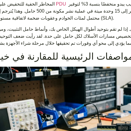
يمكن أن يكون الأمر كارثيًا لعملياتك. إذا قبلت معدل عيب يبدو منخفضًا بنسبة 3% لتوفير
الجملة PDU
المخاطر الخفية للتخفيض على
بضعة دولارات في عملية الشراء الأولية، فأنت تنظر إلى 15 وحدة ميتة في عملية نشر م
محتمل لمئات الخوادم وعقوبات ضخمة لاتفاقية مستوى الخدمة (SLA).
ي. إذا لم تقم بتوحيد أطوال الهيكل الخاص بك، وأنماط حامل التثبيت، و
تخصيص مسارات الأسلاك لكل حامل على حدة. لقد رأيت ضعف التوحيد