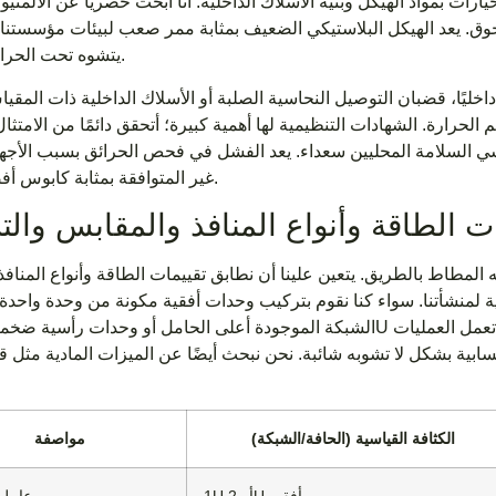
يارات بمواد الهيكل وبنية الأسلاك الداخلية. أنا أبحث حصريًا عن الألمنيو
حوق. يعد الهيكل البلاستيكي الضعيف بمثابة ممر صعب لبيئات مؤسستنا،
يتشوه تحت الحرارة العالية.
داخليًا، قضبان التوصيل النحاسية الصلبة أو الأسلاك الداخلية ذات المقياس العالي (مثل 10 AWG أو 12 AWG، اعتم
غير المتوافقة بمثابة كابوس أفضل تجنبه.
ت الطاقة وأنواع المنافذ والمقابس وال
ه المطاط بالطريق. يتعين علينا أن نطابق تقييمات الطاقة وأنواع المنا
ولية لمنشأتنا. سواء كنا نقوم بتركيب وحدات أفقية مكونة من وحدة واحد
بية بشكل لا تشوبه شائبة. نحن نبحث أيضًا عن الميزات المادية مثل قفل أوعية C13 وC19 لمنع قطع الاتصال
الكثافة القياسية (الحافة/الشبكة)
مواصفة