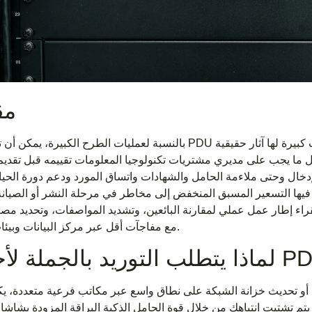
مق
بالنسبة لعمليات الطرح الكبيرة، يمكن أن تبدو وحدة PDU الأساسية وكأنها سلعة، ولكن قرارات الشراء بكميات
ليل ما يجب على مديري مشتريات تكنولوجيا المعلومات تقييمه قبل تقديم
إدخال وحتى ملاءمة الحامل والشهادات واتساق المورد ودعم دورة الحياة.
يها التسعير المسبق المنخفض إلى مخاطر في مرحلة النشر أو الصيانة 
ء إطار عمل عملي لمقارنة البائعين، وتشديد المواصفات، وتحديد مصادر أجهزة PDU
مع مفاجآت أقل عبر مركز البيانات وبيئات الفروع.
أو تحديث خزانة الشبكة على نطاق واسع عبر مكاتب فرعية متعددة، يك
أن يتم تشتيت انتباهك من خلال قوة الحامل الذكية البراقة المزودة بشا