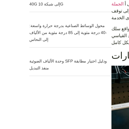
 أ
40G إلى شبكة 10G
كونة من 500 حامل. وهذا يُترجم إلى توقف
محول الوسائط الصناعية بدرجة حرارة واسعة:
مواقع سلك
-40 درجة مئوية إلى 85 درجة مئوية من الألياف
 القياسي
إلى النحاس
وحدة الألياف الضوئية SFP ودليل اختيار مطابقة
منفذ التبديل