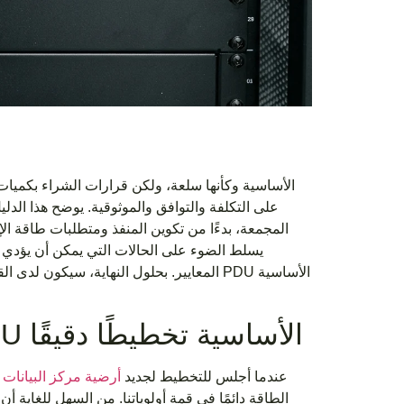
على التكلفة والتوافق والموثوقية. يوضح هذا الد
المجمعة، بدءًا من تكوين المنفذ ومتطلبات طاقة ال
يسلط الضوء على الحالات التي يمكن أن يؤدي ف
المعايير. بحلول النهاية، سيكون لدى القرا
لماذا يتطلب التوريد بالجملة لأجهزة PDU الأساسية تخطيطًا دقيقًا
عندما أجلس للتخطيط لجديد
أرضية مركز البيانات
الطاقة دائمًا في قمة أولوياتنا. من السهل للغاية 